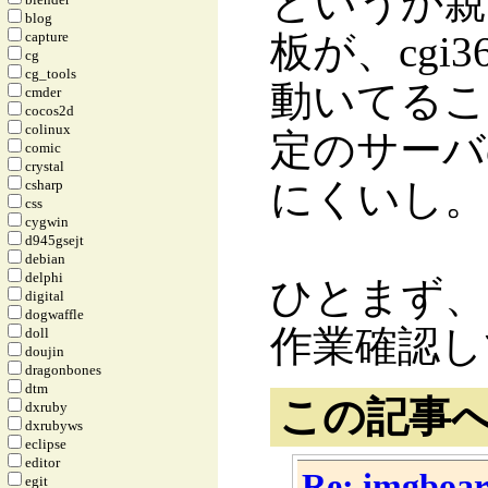
というか親
blog
capture
板が、cgi36
cg
cg_tools
動いてること
cmder
cocos2d
colinux
定のサーバ
comic
crystal
にくいし。
csharp
css
cygwin
d945gsejt
debian
delphi
ひとまず、
digital
dogwaffle
作業確認し
doll
doujin
dragonbones
dtm
この記事
dxruby
dxrubyws
eclipse
editor
Re: imgb
egit