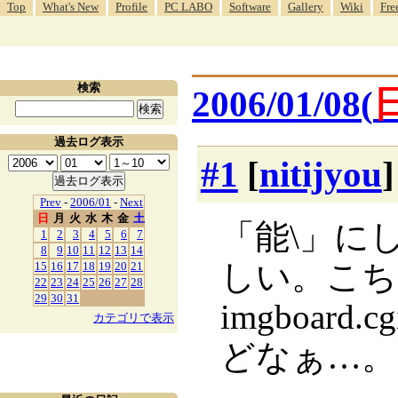
Top
What's New
Profile
PC LABO
Software
Gallery
Wiki
Fre
検索
2006/01/08(
過去ログ表示
#1
[
nitijyou
Prev
-
2006/01
-
Next
日
月
火
水
木
金
土
「能\」に
1
2
3
4
5
6
7
8
9
10
11
12
13
14
しい。こち
15
16
17
18
19
20
21
22
23
24
25
26
27
28
29
30
31
imgboar
カテゴリで表示
どなぁ…。