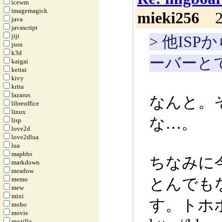
icewm
imagemagick
mieki256
20
java
javascript
jiji
> 他IS
json
k3d
ーバーと
kaigai
keitai
kivy
krita
lazarus
なんと。
libreoffice
linux
な…。
lisp
love2d
love2dlua
lua
mapbbs
ちなみに
markdown
meadow
とんでも
memo
mew
mixi
す。トホ
moho
movie
mozilla