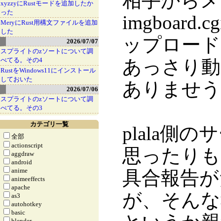
相手からメ
xyzzyにRustモードを追加したか
った
imgboar
MeryにRust用構文ファイルを追加
した
ップロード
2026/07/07
スプライトのzソートについて調
べてる。その4
あっさり動
RustをWindows11にインストール
しておいた
ありませう
2026/07/06
スプライトのzソートについて調
べてる。その3
カテゴリ一覧
plala
全部
actionscript
思ったりも
aggdraw
android
anime
具合報告が
animeeffects
apache
が、そんな
as3
autohotkey
basic
blender