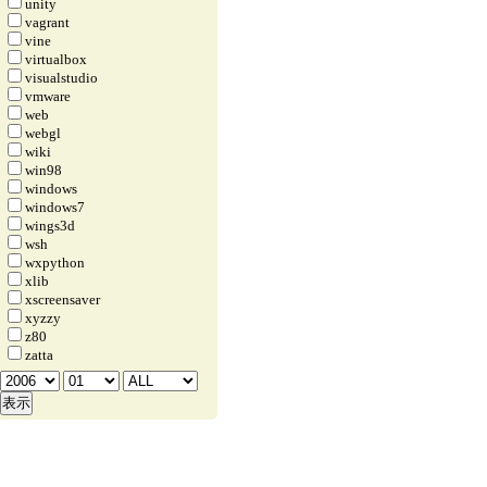
unity
vagrant
vine
virtualbox
visualstudio
vmware
web
webgl
wiki
win98
windows
windows7
wings3d
wsh
wxpython
xlib
xscreensaver
xyzzy
z80
zatta