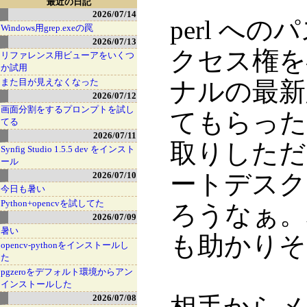
最近の日記
2026/07/14
perl 
Windows用grep.exeの罠
2026/07/13
クセス権を
リファレンス用ビューアをいくつ
か試用
また目が見えなくなった
ナルの最新
2026/07/12
画面分割をするプロンプトを試し
てもらった
てる
2026/07/11
取りしただ
Synfig Studio 1.5.5 dev をインスト
ール
ートデスク
2026/07/10
今日も暑い
Python+opencvを試してた
ろうなぁ。
2026/07/09
暑い
も助かりそ
opencv-pythonをインストールし
た
pgzeroをデフォルト環境からアン
インストールした
2026/07/08