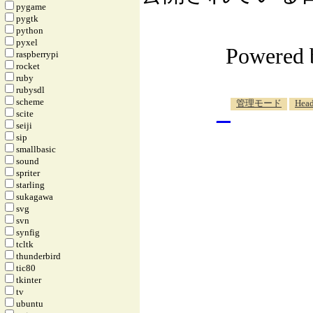
pygame
pygtk
python
pyxel
Powered
raspberrypi
rocket
ruby
rubysdl
_
scheme
管理モード
Head
scite
seiji
sip
smallbasic
sound
spriter
starling
sukagawa
svg
svn
synfig
tcltk
thunderbird
tic80
tkinter
tv
ubuntu