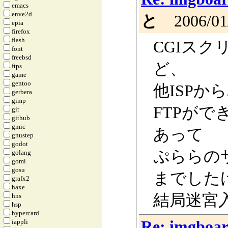
emacs
enve2d
と
2006/01/
epia
firefox
flash
CGIス
font
freebsd
ど、
ftps
game
gentoo
他ISPか
gerbera
gimp
FTPが
git
github
gmic
あって
gnustep
godot
ぷららの
golang
gomi
gosu
までした
grafx2
haxe
結局迷宮
hns
hsp
hypercard
Re: imgb
iappli