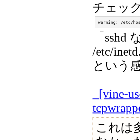
チェッ
「ssh
/etc/i
という感
_
[vine-
tcpwra
これは多