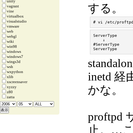
unity
する。
vagrant
vine
virtualbox
visualstudio
vmware
web
ServerType       
webgl
    ↓

wiki
#ServerType      
win98
windows
windows7
stand
wings3d
wsh
wxpython
inet
xlib
xscreensaver
かな。
xyzzy
z80
zatta
proft
止。…