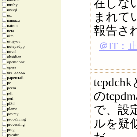
在しな
mruby
mysql
まれて
mz
namazu
natron
報告さ
neta
nim
nitijyou
＠IT：
notepadpp
novel
obsidian
opentoonz
opera
ore_xxxxx
papercraft
tcpdc
pc
pcem
のtcp
pdf
perl
pi3d
で、設
plamo
povray
proce55ing
ルを疑
processing
prog
pycairo