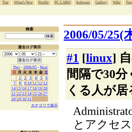
Top
What's New
Profile
PC LABO
Software
Gallery
Wiki
Fre
検索
2006/05/25(
過去ログ表示
#1
[
linux
]
Prev
-
2006/05
-
Next
間隔で30
日
月
火
水
木
金
土
1
2
3
4
5
6
7
8
9
10
11
12
13
くる人が居
14
15
16
17
18
19
20
21
22
23
24
25
26
27
28
29
30
31
カテゴリで表示
Adminis
とアクセス