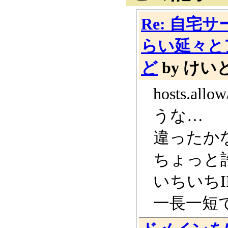
Re: 自宅
らい延々と
ど
by けい
hosts.
うな…
違ったか
ちょっと
いちいち
一長一短