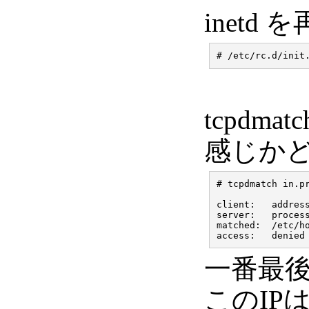
inetd
tcpdm
感じか
# tcpdmatch in.pr
client:   address
server:   process
matched:  /etc/ho
一番最後
このIP