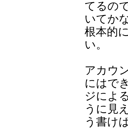
てるので、
いてか
根本的
い。
アカウ
にはで
ジによ
うに見
う書け