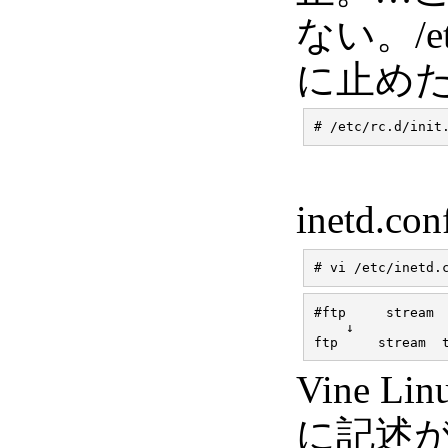
ない。/et
に止め
inetd.
#ftp     stream  
    ↓

Vine 
に記述