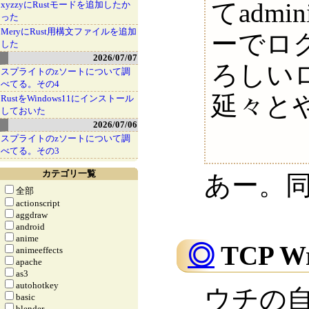
てadmi
xyzzyにRustモードを追加したか
った
MeryにRust用構文ファイルを追加
ーでロ
した
2026/07/07
ろしい
スプライトのzソートについて調
べてる。その4
延々と
RustをWindows11にインストール
しておいた
2026/07/06
スプライトのzソートについて調
べてる。その3
カテゴリ一覧
あー。
全部
actionscript
aggdraw
android
anime
◎
TCP W
animeeffects
apache
as3
autohotkey
ウチの自宅
basic
blender