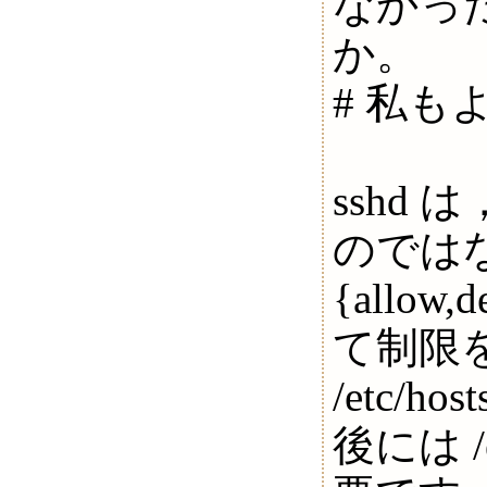
なかっ
か。
# 私も
sshd は
のではなく，
{allo
て制限
/etc/h
後には /etc