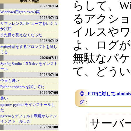
最近の日記
らして、Wi
2026/07/14
Windows用grep.exeの罠
るアクショ
2026/07/13
リファレンス用ビューアをいくつ
イルスやワ
か試用
また目が見えなくなった
2026/07/12
よ、ログが
画面分割をするプロンプトを試し
てる
無駄なパケ
2026/07/11
Synfig Studio 1.5.5 dev をインスト
て、どうい
ール
2026/07/10
今日も暑い
Python+opencvを試してた
2026/07/09
◎
_
FTPに対してadmi
暑い
グ
:
opencv-pythonをインストールし
た
pgzeroをデフォルト環境からアン
サーバ
インストールした
2026/07/08