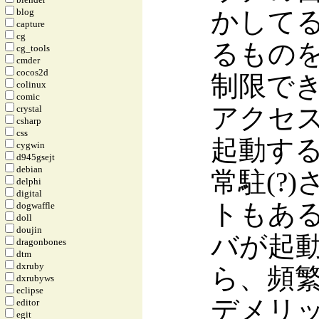
かしてるの
blog
capture
cg
るものを
cg_tools
cmder
cocos2d
制限で
colinux
comic
アクセス
crystal
csharp
css
起動す
cygwin
d945gsejt
debian
常駐(?
delphi
digital
トもあ
dogwaffle
doll
doujin
バが起
dragonbones
dtm
dxruby
ら、頻
dxrubyws
eclipse
デメリ
editor
egit