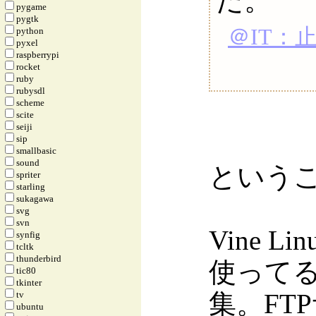
だ。
pygame
pygtk
＠IT：
python
pyxel
raspberrypi
rocket
ruby
rubysdl
scheme
scite
seiji
sip
smallbasic
sound
という
spriter
starling
sukagawa
svg
svn
Vine L
synfig
tcltk
thunderbird
使ってるので
tic80
tkinter
集。FT
tv
ubuntu