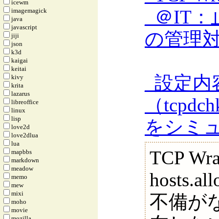
icewm
_
＠IT
imagemagick
java
javascript
の管理対策
jiji
json
k3d
kaigai
keitai
_
設定内
kivy
krita
lazarus
（tcpd
libreoffice
linux
lisp
をシミュレ
love2d
love2dlua
lua
TCP W
mapbbs
markdown
meadow
hosts.
memo
mew
mixi
不備が
moho
movie
mozilla