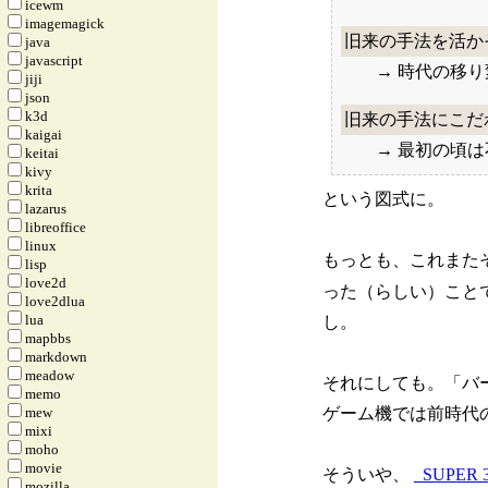
icewm
imagemagick
旧来の手法を活か
java
javascript
→ 時代の移
jiji
json
k3d
旧来の手法にこだ
kaigai
→ 最初の頃
keitai
kivy
krita
という図式に。
lazarus
libreoffice
linux
もっとも、これまた
lisp
love2d
った（らしい）こと
love2dlua
lua
し。
mapbbs
markdown
meadow
それにしても。「バ
memo
mew
ゲーム機では前時代
mixi
moho
movie
そういや、
_
SUPER 
mozilla