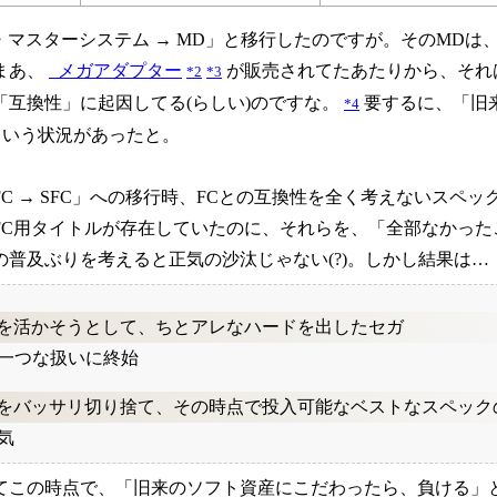
I・マスターシステム → MD」と移行したのですが。そのMDは
まあ、
_
メガアダプター
が販売されてたあたりから、それ
*2
*3
「互換性」に起因してる(らしい)のですな。
要するに、「旧
*4
という状況があったと。
C → SFC」への移行時、FCとの互換性を全く考えないスペ
FC用タイトルが存在していたのに、それらを、「全部なかっ
の普及ぶりを考えると正気の沙汰じゃない(?)。しかし結果は…
を活かそうとして、ちとアレなハードを出したセガ
今一つな扱いに終始
をバッサリ切り捨て、その時点で投入可能なベストなスペック
気
てこの時点で、「旧来のソフト資産にこだわったら、負ける」