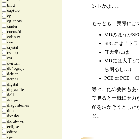
blog
ントかよ…。
capture
cg
cg_tools
もっとも、実際には
cmder
cocos2d
MDのほうがS
colinux
comic
SFCには「ド
crystal
任天堂には、「
csharp
css
MDには大手ソ
cygwin
d945gsejt
ら困るし…）
debian
PCE or PC
delphi
digital
等々、他の要因もあ
dogwaffle
doll
て見ると一概にセガ
doujin
dragonbones
産を活かそうとした
dtm
と。
dxruby
dxrubyws
eclipse
editor
egit