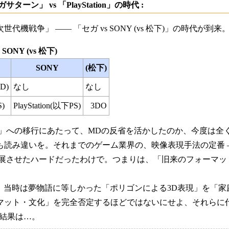
ーン」 vs 「PlayStation」の時代 :
代機戦争」 ―― 「セガ vs SONY (vs 松下)」の時代が到来
 SONY (vs 松下)
SONY
(松下)
D)
なし
なし
)
PlayStation(以下PS)
3DO
 SS」への移行にあたって、MDの反省を活かしたのか、今度は
も読み違いを。それまでのゲーム業界の、映像表現手法の定番 ―
発展させたハードだったわけで。つまりは、「旧来のフォーマ
Sは、当時は夢物語に等しかった「ポリゴンによる3D表現」を「
マット・文化」を完全否定するほどではないにせよ、それらに
結果は…。