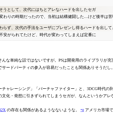
そうとして、次代にはちとアレなハードを出したセガ
り変わりの時期だったので、当初は結構健闘した…けど後半は苦
わらず、次代の手法をユーザにプレゼンし得るハードを出してき
は不安がられてたけど、時代が変わってしまえば定番に
そんな単純な話ではないですが。PSは開発用のライブラリが充
でサードパーティの参入が容易だったことも関係ありそうだし。
ーチャレーシング」「バーチャファイター」と、3DCG時代の
の文化・発想に引きずられてしまうセガが、なんというかアレ
32X
の存在も関係があるようなないような。
アメリカ市場でM
*8