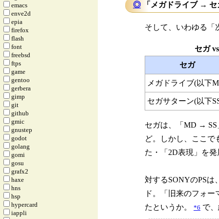
◎
「メガドライブ → セガサタ
emacs
enve2d
epia
そして、いわゆる「次世
firefox
flash
font
セガ vs
freebsd
ftps
セガ
game
gentoo
メガドライブ(以下M
gerbera
gimp
セガサターン(以下SS
git
github
gmic
セガは、「MD →
gnustep
godot
ど。しかし、ここで
golang
た・「2D表現」を
gomi
gosu
grafx2
対するSONYのP
haxe
hns
ド。「旧来のフォー
hsp
hypercard
たというか。
で、
*6
iappli