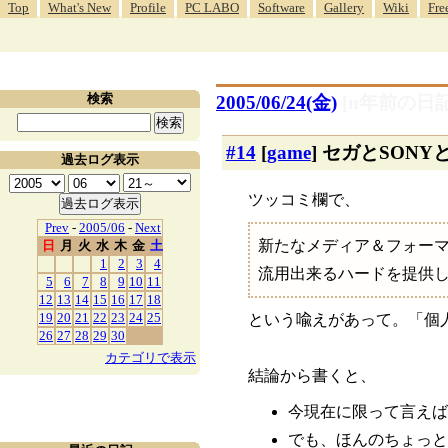
Top
What's New
Profile
PC LABO
Software
Gallery
Wiki
Fre
検索
2005/06/24(金)
[n年前の日記
#14
[
game
] セガとSO
過去ログ表示
ツッコミ欄で、
Prev
-
2005/06
-
Next
新たなメディア＆フォー
日
月
火
水
木
金
土
1
2
3
4
流用出来るハードを提供
5
6
7
8
9
10
11
12
13
14
15
16
17
18
19
20
21
22
23
24
25
という喩えがあって。「個
26
27
28
29
30
カテゴリで表示
結論から書くと、
今現在に限って言えば
でも、ほんのちょっと前ま