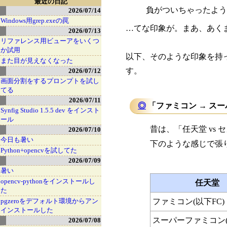
最近の日記
負がついちゃったよう
2026/07/14
Windows用grep.exeの罠
…てな印象が。まあ、あく
2026/07/13
リファレンス用ビューアをいくつ
か試用
以下、そのような印象を持
また目が見えなくなった
す。
2026/07/12
画面分割をするプロンプトを試し
てる
2026/07/11
◎
「ファミコン → スー
Synfig Studio 1.5.5 dev をインスト
ール
昔は、「任天堂 vs セ
2026/07/10
今日も暑い
下のような感じで張
Python+opencvを試してた
2026/07/09
暑い
opencv-pythonをインストールし
任天堂
た
pgzeroをデフォルト環境からアン
ファミコン(以下FC)
インストールした
スーパーファミコン(
2026/07/08