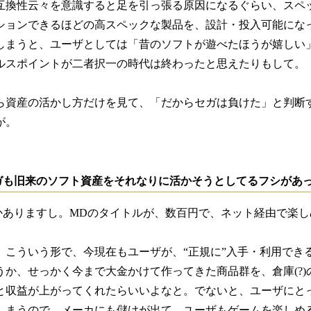
互換性云々を意識すると足を引っ張る原因になるぐらい、スペ
ションできるほどの高スペックな製品を、設計・投入可能にな
しまうと、ユーザとしては「昔のソフトが遊べたほうが嬉しい
ルスポイントが二者択一の時代は終わったと思えたりもして。
ら資産の活かし方だけを見て、「だからセガは負けた」と判断
が。
も旧来のソフト資産をそれなりに活かそうとしてるフシがあった
ありますし。MDのタイトルが、数百円で、ネット経由で楽し
、こういう形で、今現在もユーザが、“正規に”入手・利用でき
うか、せっかく今まで大金かけて作ってきた商品群を、倉庫(?
と収益が上がってくれたらいいよなと。でないと、ユーザにと
しまうので。メーカにも儲けが出て、ユーザもゲームを楽しめ