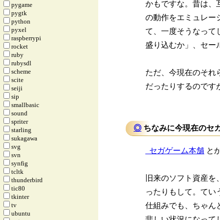
かもですな。昔は、
pygame
pygtk
の動作をエミュレー
python
pyxel
て、一度そうなって
raspberrypi
盛り込むか」、セー
rocket
ruby
rubysdl
scheme
ただ、今現在のそれ
scite
だったりするのです
seiji
sip
smallbasic
sound
spriter
◎
ちなみに今現在のセガ
starling
sukagawa
svg
_
セガゲーム本舗
とか
svn
synfig
tcltk
旧来のソフト資産を
thunderbird
tic80
ったりもして。てい
tkinter
tv
仕組みでも、ちゃん
ubuntu
悲しい状況になって