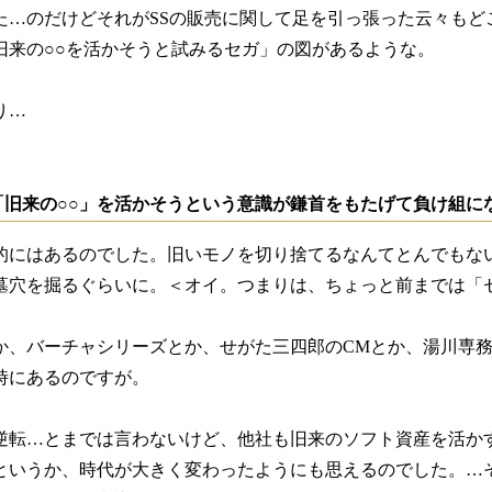
た…のだけどそれがSSの販売に関して足を引っ張った云々もど
旧来の○○を活かそうと試みるセガ」の図があるような。
り…
旧来の○○」を活かそうという意識が鎌首をもたげて負け組にな
的にはあるのでした。旧いモノを切り捨てるなんてとんでもな
墓穴を掘るぐらいに。＜オイ。つまりは、ちょっと前までは「セ
か、バーチャシリーズとか、せがた三四郎のCMとか、湯川専務
時にあるのですが。
逆転…とまでは言わないけど、他社も旧来のソフト資産を活かす方
というか、時代が大きく変わったようにも思えるのでした。…