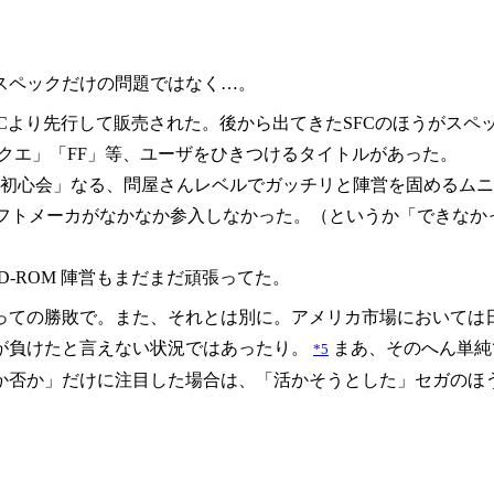
スペックだけの問題ではなく…。
FCより先行して販売された。後から出てきたSFCのほうがスペ
ラクエ」「FF」等、ユーザをひきつけるタイトルがあった。
初心会」なる、問屋さんレベルでガッチリと陣営を固めるムニ
フトメーカがなかなか参入しなかった。（というか「できなか
E + CD-ROM 陣営もまだまだ頑張ってた。
っての勝敗で。また、それとは別に。アメリカ市場においては
が負けたと言えない状況ではあったり。
まあ、そのへん単純
*5
か否か」だけに注目した場合は、「活かそうとした」セガのほ