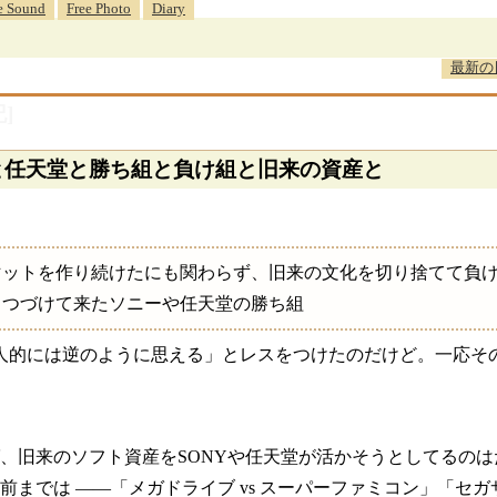
e Sound
Free Photo
Diary
最新の
]
NYと任天堂と勝ち組と負け組と旧来の資産と
マットを作り続けたにも関わらず、旧来の文化を切り捨てて負
しつづけて来たソニーや任天堂の勝ち組
人的には逆のように思える」とレスをつけたのだけど。一応その
、旧来のソフト資産をSONYや任天堂が活かそうとしてるの
では ――「メガドライブ vs スーパーファミコン」「セガサターン 