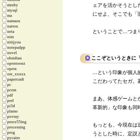
mruby
ェアを活かそうとし
mysql
にせよ、そこでも「
mz
namazu
natron
ということで…つま
neta
nim
nitijyou
notepadpp
novel
◎
ここぞというときに「
obsidian
opentoonz
opera
…という印象が個人
ore_xxxxx
papercraft
こだわってたセガ。
pc
pcem
pdf
まあ、体感ゲームと
perl
pi3d
革新的」な印象も同
plamo
povray
proce55ing
もっとも、今現在は
processing
prog
うとした時に、定説
pycairo