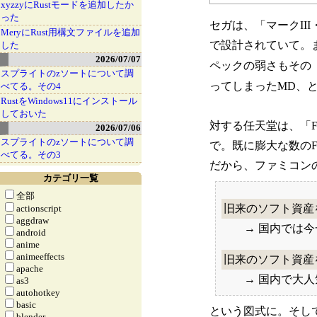
xyzzyにRustモードを追加したか
った
セガは、「マークII
MeryにRust用構文ファイルを追加
で設計されていて。
した
2026/07/07
ペックの弱さもその
スプライトのzソートについて調
ってしまったMD、
べてる。その4
RustをWindows11にインストール
しておいた
対する任天堂は、「F
2026/07/06
スプライトのzソートについて調
で。既に膨大な数の
べてる。その3
だから、ファミコン
カテゴリ一覧
全部
旧来のソフト資産
actionscript
aggdraw
→ 国内では
android
anime
animeeffects
旧来のソフト資産
apache
→ 国内で大人
as3
autohotkey
basic
という図式に。そし
blender