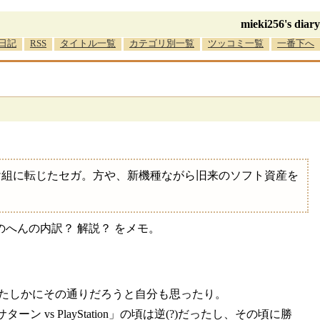
mieki256's diary
日記
RSS
タイトル一覧
カテゴリ別一覧
ツッコミ一覧
一番下へ
け組に転じたセガ。方や、新機種ながら旧来のソフト資産を
へんの内訳？ 解説？ をメモ。
はたしかにその通りだろうと自分も思ったり。
vs PlayStation」の頃は逆(?)だったし、その頃に勝