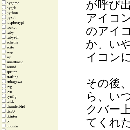
が呼び
pygame
pygtk
python
アイコンは p
pyxel
raspberrypi
のアイ
rocket
ruby
rubysdl
か。いや、
scheme
scite
seiji
イコン
sip
smallbasic
sound
spriter
starling
その後、
sukagawa
svg
svn
ら、いつの
synfig
tcltk
クバー
thunderbird
tic80
tkinter
てくれ
tv
ubuntu