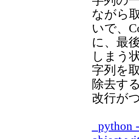
字列の
ながら
いで、C
に、最
しまう状
字列を取得
除去す
改行が
_
python -