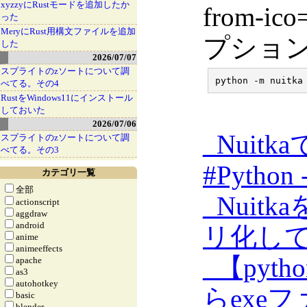
xyzzyにRustモードを追加したか
from-i
った
MeryにRust用構文ファイルを追加
プショ
した
2026/07/07
スプライトのzソートについて調
べてる。その4
RustをWindows11にインストール
しておいた
2026/07/06
_
Nuitk
スプライトのzソートについて調
べてる。その3
#Python -
カテゴリ一覧
全部
_
Nuit
actionscript
aggdraw
android
リ化してみよ
anime
animeeffects
_
【pyth
apache
as3
autohotkey
らexe
basic
blender