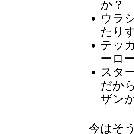
か？
ウラシ
たり
テッカ
ーロ
スター
だか
ザン
今はそ