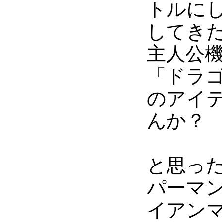
トルに
してき
主人公
「ドラ
のアイ
んか？
と思っ
パーマ
イアン