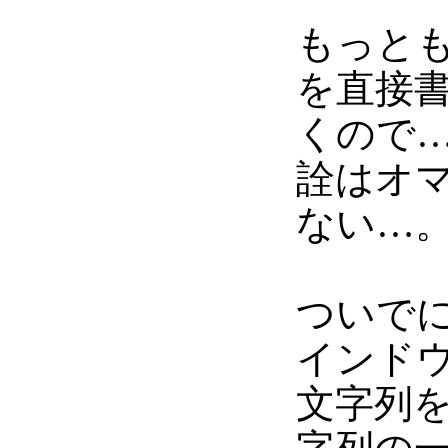
もっと
を直接
くので
詮はオ
ない…
ついで
インドウ
文字列