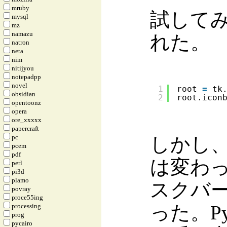
mruby
試して
mysql
mz
namazu
れた。
natron
neta
nim
nitijyou
notepadpp
novel
1
root 
=
tk
obsidian
2
root.icon
opentoonz
opera
ore_xxxxx
papercraft
しかし
pc
pcem
pdf
は変わっ
perl
pi3d
plamo
スクバ
povray
proce55ing
った。Py
processing
prog
pycairo