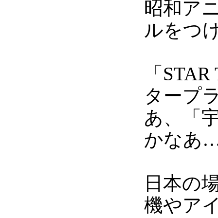
昭和ア
ルをつ
「STA
タープ
あ、「
かなあ
日本の
機やア