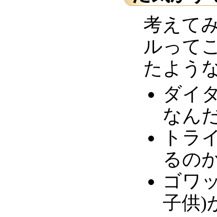
考えて
ルって
たよう
ダイタ
なん
トライ
るの
ゴワッ
子供)