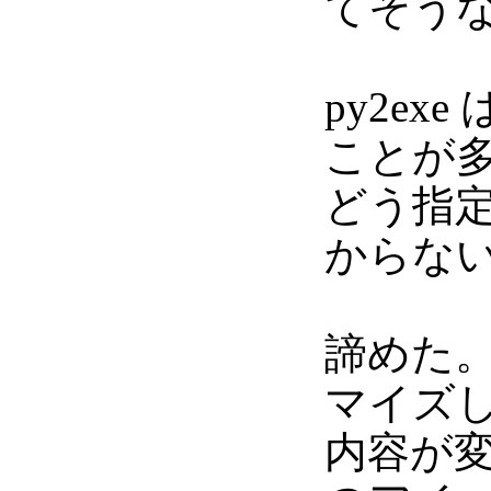
てそう
py2e
ことが
どう指
からな
諦めた
マイズ
内容が