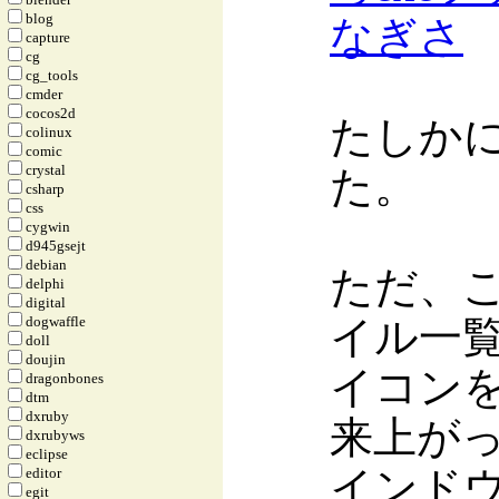
blog
なぎさ
capture
cg
cg_tools
cmder
cocos2d
たしか
colinux
comic
crystal
た。
csharp
css
cygwin
d945gsejt
debian
ただ、
delphi
digital
イル一
dogwaffle
doll
doujin
イコン
dragonbones
dtm
dxruby
来上がっ
dxrubyws
eclipse
インド
editor
egit