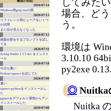
してみたい。N
最近の日記
2026/07/14
場合、どう
Windows用grep.exeの罠
2026/07/13
リファレンス用ビューアをいくつ
う。
か試用
また目が見えなくなった
2026/07/12
画面分割をするプロンプトを試し
環境は Windo
てる
2026/07/11
Synfig Studio 1.5.5 dev をインスト
3.10.10 64b
ール
2026/07/10
py2exe 0.1
今日も暑い
Python+opencvを試してた
2026/07/09
暑い
◎
Nuitk
opencv-pythonをインストールし
た
pgzeroをデフォルト環境からアン
Nuitka 
インストールした
2026/07/08