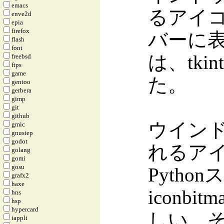
emacs
るアイコ
enve2d
epia
firefox
バーに
flash
font
は、tki
freebsd
ftps
game
た。
gentoo
gerbera
gimp
git
github
ウイン
gmic
gnustep
godot
れるア
golang
gomi
gosu
Pytho
grafx2
haxe
iconbit
hns
hsp
hypercard
しい。そ
iappli