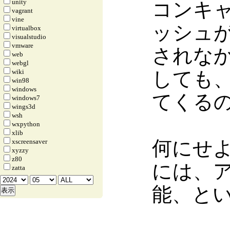
unity
コンキ
vagrant
vine
ッシュ
virtualbox
visualstudio
vmware
されな
web
webgl
しても
wiki
win98
windows
てくる
windows7
wings3d
wsh
wxpython
xlib
何にせよ、
xscreensaver
xyzzy
z80
には、
zatta
能、と