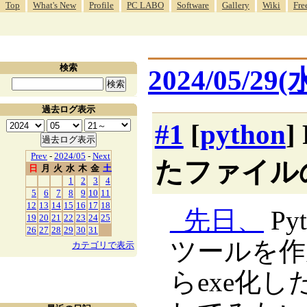
Top
What's New
Profile
PC LABO
Software
Gallery
Wiki
Fre
検索
2024/05/29(
過去ログ表示
#1
[
python
]
Prev
-
2024/05
-
Next
たファイル
日
月
火
水
木
金
土
1
2
3
4
5
6
7
8
9
10
11
12
13
14
15
16
17
18
_
先日、
Py
19
20
21
22
23
24
25
26
27
28
29
30
31
ツールを作
カテゴリで表示
らexe化