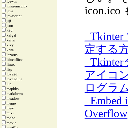
icewm
imagemagick
icon.
java
javascript
jiji
json
k3d
_
Tkin
kaigai
keitai
定する方法
kivy
krita
lazarus
_
Tkin
libreoffice
linux
lisp
アイコンの
love2d
love2dlua
ログラ
lua
mapbbs
markdown
_
Embed ic
meadow
memo
mew
Overflow
mixi
moho
movie
mozilla