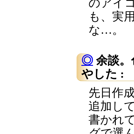
のアイ
も、実
な…。
◎
余談。
やした :
先日作
追加してみ
書かれ
グで選