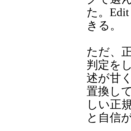
た。Edi
きる。
ただ、
判定を
述が甘
置換し
しい正
と自信