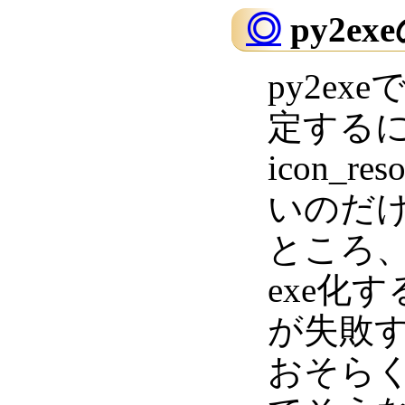
◎
py2ex
py2e
定するには
icon_
いのだ
ところ
exe化
が失敗
おそら