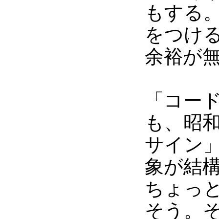
もする
をつけ
余裕が
「コード
も、昭
サイン
象が結
ちょっ
そう。