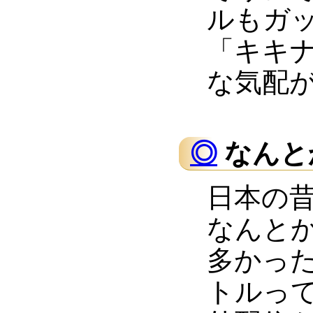
ルもガ
「キキ
な気配
◎
なんと
日本の
なんと
多かっ
トルっ