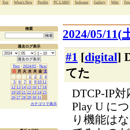
Top
What's New
Profile
PC LABO
Software
Gallery
Wiki
Fre
検索
2024/05/11(
過去ログ表示
#1
[
digital
]
Prev
-
2024/05
-
Next
てた
日
月
火
水
木
金
土
1
2
3
4
5
6
7
8
9
10
11
12
13
14
15
16
17
18
DTCP-I
19
20
21
22
23
24
25
26
27
28
29
30
31
Play U
カテゴリで表示
り機能はな