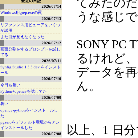
てみたのだ
最近の日記
2026/07/14
うな感じで
Windows用grep.exeの罠
2026/07/13
リファレンス用ビューアをいくつ
か試用
また目が見えなくなった
SONY PC
2026/07/12
画面分割をするプロンプトを試し
るけれど、
てる
2026/07/11
Synfig Studio 1.5.5 dev をインスト
データを再
ール
2026/07/10
ん。
今日も暑い
Python+opencvを試してた
2026/07/09
暑い
opencv-pythonをインストールし
た
pgzeroをデフォルト環境からアン
以上、1 日
インストールした
2026/07/08