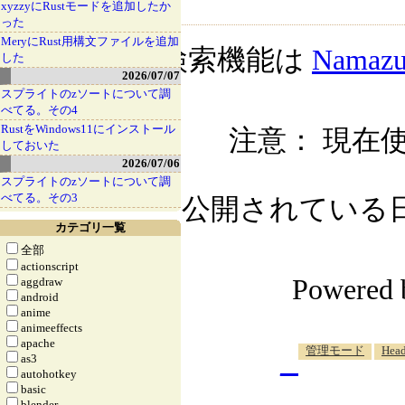
xyzzyにRustモードを追加したか
った
MeryにRust用構文ファイルを追加
検索機能は
Namaz
した
2026/07/07
スプライトのzソートについて調
べてる。その4
RustをWindows11にインストール
注意： 現在使
しておいた
2026/07/06
スプライトのzソートについて調
べてる。その3
公開されている日記自
カテゴリ一覧
全部
actionscript
Powered
aggdraw
android
anime
animeeffects
apache
_
管理モード
Head
as3
autohotkey
basic
blender