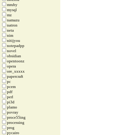
mruby
mysql
mz
namazu
natron
neta
nim
nitijyou
notepadpp
novel
obsidian
opentoonz
opera
ore_xxxxx
papercraft
pc
pcem
pdf
perl
pi3d
plamo
povray
proce55ing
processing
prog
pycairo