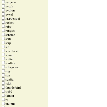
pygame
pygtk
python
pyxel
raspberrypi
rocket
ruby
rubysdl
scheme
scite
seiji
sip
smallbasic
sound
spriter
starling
sukagawa
svg
svn
synfig
tcltk
thunderbird
tic80
tkinter
tv
ubuntu