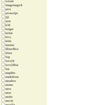
icewm
imagemagick
java
javascript
jiji
json
k3d
kaigai
keitai
kivy
krita
lazarus
libreoffice
linux
lisp
love2d
love2dlua
lua
mapbbs
markdown
meadow
memo
mew
mixi
moho
movie
mozilla