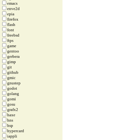
emacs
enve2d
epia
firefox
flash
font
freebsd
ftps
game
gentoo
gerbera
gimp
git
github
gmic
gnustep
godot
golang
gomi
gosu
grafx2
haxe
hns
hsp
hypercard
iappli