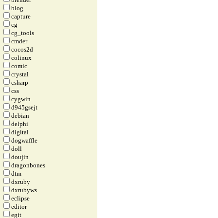
blog
capture
cg
cg_tools
cmder
cocos2d
colinux
comic
crystal
csharp
css
cygwin
d945gsejt
debian
delphi
digital
dogwaffle
doll
doujin
dragonbones
dtm
dxruby
dxrubyws
eclipse
editor
egit