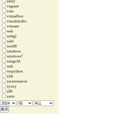
unity
vagrant
vine
virtualbox
visualstudio
vmware
web
webgl
wiki
win98
windows
windows7
wings3d
wsh
wxpython
xlib
xscreensaver
xyzzy
z80
zatta