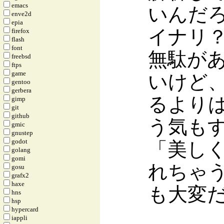
emacs
いんだ
enve2d
epia
イナリ
firefox
flash
font
無駄が
freebsd
ftps
game
いけど
gentoo
gerbera
るより
gimp
git
github
う気も
gmic
gnustep
godot
「美し
golang
gomi
れちゃ
gosu
grafx2
haxe
も大変
hns
hsp
hypercard
iappli