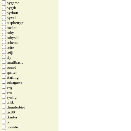
pygame
pygtk
python
pyxel
raspberrypi
rocket
ruby
rubysdl
scheme
scite
seiji
sip
smallbasic
sound
spriter
starling
sukagawa
svg
svn
synfig
tcltk
thunderbird
tic80
tkinter
tv
ubuntu