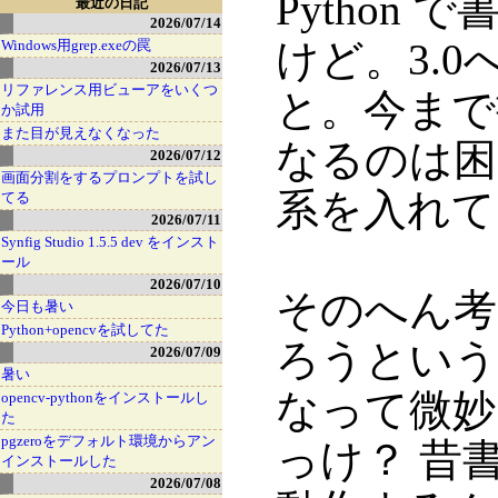
Python
最近の日記
2026/07/14
けど。3.
Windows用grep.exeの罠
2026/07/13
リファレンス用ビューアをいくつ
と。今まで
か試用
また目が見えなくなった
なるのは困
2026/07/12
画面分割をするプロンプトを試し
系を入れて
てる
2026/07/11
Synfig Studio 1.5.5 dev をインスト
ール
2026/07/10
そのへん考
今日も暑い
Python+opencvを試してた
ろうという気
2026/07/09
暑い
なって微妙
opencv-pythonをインストールし
た
pgzeroをデフォルト環境からアン
っけ？ 昔
インストールした
2026/07/08