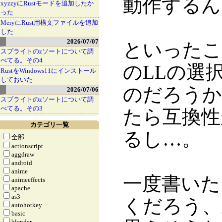
動作するん
xyzzyにRustモードを追加したか
った
MeryにRust用構文ファイルを追加
した
2026/07/07
といったこ
スプライトのzソートについて調
べてる。その4
のLLの選
RustをWindows11にインストール
しておいた
のだろうか
2026/07/06
スプライトのzソートについて調
べてる。その3
たら互換性
カテゴリ一覧
るし…。
全部
actionscript
aggdraw
android
anime
一度書いた
animeeffects
apache
as3
くだろう、
autohotkey
basic
blender