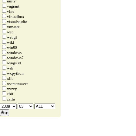
unity
vagrant
vine
virtualbox
visualstudio
vmware
web
webgl
wiki
win98
windows
windows7
wings3d
wsh
wxpython
xlib
xscreensaver
xyzzy
z80
zatta