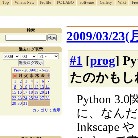
Top
What's New
Profile
PC LABO
Software
Gallery
Wiki
Fre
検索
2009/03/23(
過去ログ表示
#1
[
prog
] 
Prev
-
2009/03
-
Next
たのかもし
日
月
火
水
木
金
土
1
2
3
4
5
6
7
8
9
10
11
12
13
14
15
16
17
18
19
20
21
Python
22
23
24
25
26
27
28
29
30
31
に、なんだ
カテゴリで表示
Inkscape