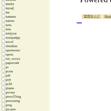
mruby
mysql
mz
_
管理モード
Head
namazu
natron
neta
nim
nitijyou
notepadpp
novel
obsidian
opentoonz
opera
ore_xxxxx
papercraft
pc
pcem
pdf
perl
pi3d
plamo
povray
proce55ing
processing
prog
pycairo