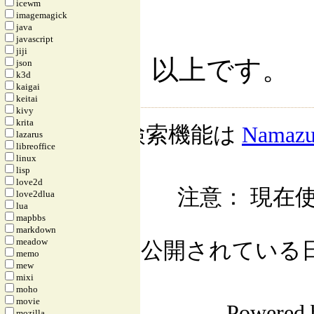
icewm
imagemagick
java
javascript
jiji
以上です。
json
k3d
kaigai
keitai
kivy
krita
検索機能は
Namaz
lazarus
libreoffice
linux
lisp
love2d
注意： 現在使
love2dlua
lua
mapbbs
markdown
meadow
公開されている日記自
memo
mew
mixi
moho
movie
Powered
mozilla