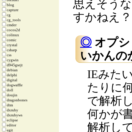
思えそうな
blog
capture
すかねえ？
cg
cg_tools
cmder
cocos2d
colinux
◎
オプシ
comic
crystal
csharp
いかんのか
css
cygwin
d945gsejt
debian
IEみた
delphi
digital
たりに
dogwaffle
doll
doujin
で解析
dragonbones
dtm
何かが
dxruby
dxrubyws
eclipse
解析し
editor
egit