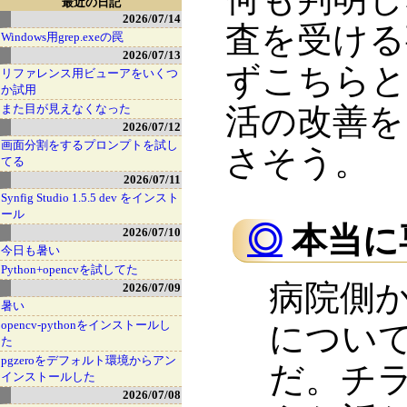
最近の日記
2026/07/14
査を受ける
Windows用grep.exeの罠
2026/07/13
ずこちらと
リファレンス用ビューアをいくつ
か試用
また目が見えなくなった
活の改善を
2026/07/12
画面分割をするプロンプトを試し
さそう。
てる
2026/07/11
Synfig Studio 1.5.5 dev をインスト
ール
◎
本当に
2026/07/10
今日も暑い
Python+opencvを試してた
病院側
2026/07/09
暑い
opencv-pythonをインストールし
につい
た
pgzeroをデフォルト環境からアン
だ。チ
インストールした
2026/07/08