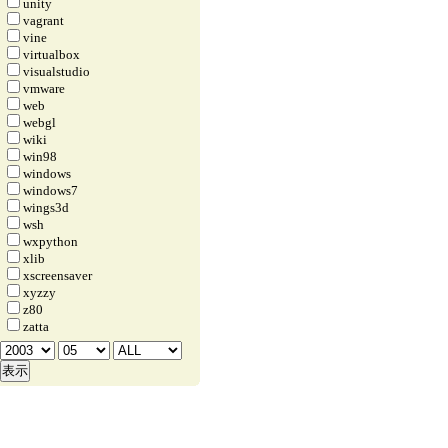
unity
vagrant
vine
virtualbox
visualstudio
vmware
web
webgl
wiki
win98
windows
windows7
wings3d
wsh
wxpython
xlib
xscreensaver
xyzzy
z80
zatta