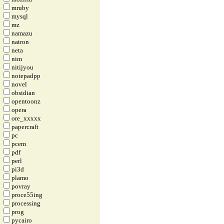
mruby
mysql
mz
namazu
natron
neta
nim
nitijyou
notepadpp
novel
obsidian
opentoonz
opera
ore_xxxxx
papercraft
pc
pcem
pdf
perl
pi3d
plamo
povray
proce55ing
processing
prog
pycairo