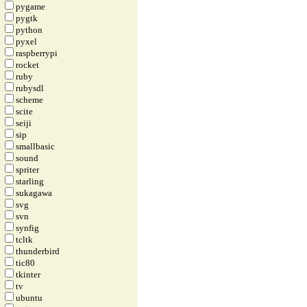
pygame
pygtk
python
pyxel
raspberrypi
rocket
ruby
rubysdl
scheme
scite
seiji
sip
smallbasic
sound
spriter
starling
sukagawa
svg
svn
synfig
tcltk
thunderbird
tic80
tkinter
tv
ubuntu