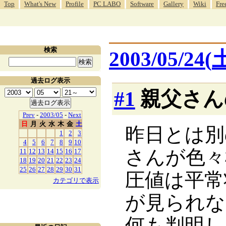
Top
What's New
Profile
PC LABO
Software
Gallery
Wiki
Fre
検索
2003/05/24(
過去ログ表示
#1
親父さん
Prev
-
2003/05
-
Next
日
月
火
水
木
金
土
昨日とは別
1
2
3
4
5
6
7
8
9
10
さんが色々
11
12
13
14
15
16
17
18
19
20
21
22
23
24
25
26
27
28
29
30
31
圧値は平常
カテゴリで表示
が見られな
何も判明し