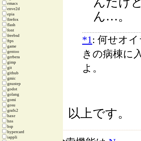
んだけ
emacs
enve2d
ん…。
epia
firefox
flash
font
freebsd
*1
: 何せオ
ftps
game
きの病棟に
gentoo
gerbera
gimp
よ。
git
github
gmic
gnustep
godot
golang
gomi
gosu
以上です。
grafx2
haxe
hns
hsp
hypercard
iappli