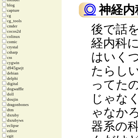
blog
◎
神経内
capture
cg
cg_tools
後で話
cmder
cocos2d
colinux
経内科に
comic
crystal
csharp
はいく
css
cygwin
たらし
d945gsejt
debian
delphi
ってたの
digital
dogwaffle
doll
じゃな
doujin
dragonbones
ゃなか
dtm
dxruby
dxrubyws
器系の
eclipse
editor
egit