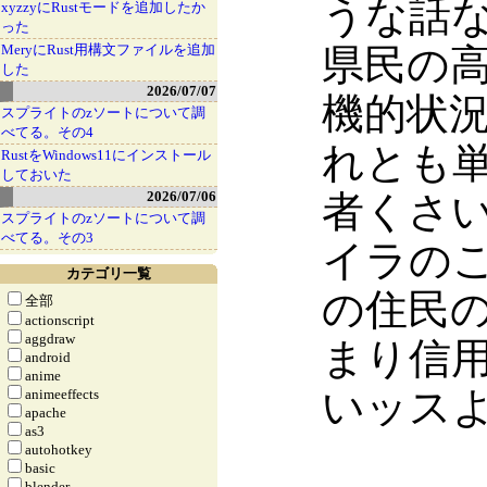
うな話
xyzzyにRustモードを追加したか
った
MeryにRust用構文ファイルを追加
県民の
した
2026/07/07
機的状
スプライトのzソートについて調
べてる。その4
れとも
RustをWindows11にインストール
しておいた
2026/07/06
者くさ
スプライトのzソートについて調
べてる。その3
イラの
カテゴリ一覧
の住民
全部
actionscript
aggdraw
まり信
android
anime
いッス
animeeffects
apache
as3
autohotkey
basic
blender