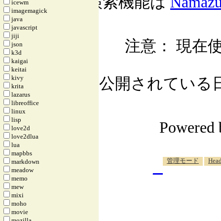
検索機能は
Namaz
icewm
imagemagick
java
javascript
jiji
注意： 現在使
json
k3d
kaigai
keitai
kivy
公開されている日記自
krita
lazarus
libreoffice
linux
lisp
Powered
love2d
love2dlua
lua
mapbbs
_
管理モード
Head
markdown
meadow
memo
mew
mixi
moho
movie
mozilla