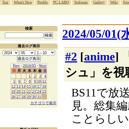
Top
What's New
Profile
PC LABO
Software
Gallery
Wiki
Fre
検索
2024/05/01(
過去ログ表示
#2
[
anime
]
Prev
-
2024/05
-
Next
シュ」を視
日
月
火
水
木
金
土
1
2
3
4
5
6
7
8
9
10
11
12
13
14
15
16
17
18
BS11で
19
20
21
22
23
24
25
26
27
28
29
30
31
見。総集編
カテゴリで表示
ことらしい