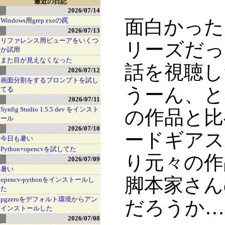
最近の日記
2026/07/14
面白かった
Windows用grep.exeの罠
2026/07/13
リファレンス用ビューアをいくつ
リーズだっ
か試用
また目が見えなくなった
話を視聴し
2026/07/12
画面分割をするプロンプトを試し
うーん、と
てる
2026/07/11
Synfig Studio 1.5.5 dev をインスト
の作品と比
ール
2026/07/10
ードギアス
今日も暑い
Python+opencvを試してた
り元々の作
2026/07/09
暑い
脚本家さん
opencv-pythonをインストールし
た
pgzeroをデフォルト環境からアン
だろうか…
インストールした
2026/07/08