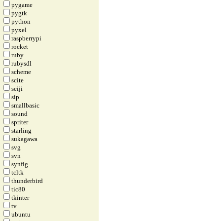
pygame
pygtk
python
pyxel
raspberrypi
rocket
ruby
rubysdl
scheme
scite
seiji
sip
smallbasic
sound
spriter
starling
sukagawa
svg
svn
synfig
tcltk
thunderbird
tic80
tkinter
tv
ubuntu