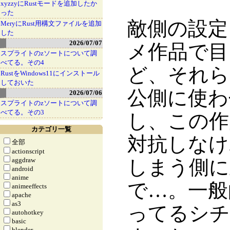
xyzzyにRustモードを追加したか
った
敵側の設定
MeryにRust用構文ファイルを追加
した
2026/07/07
メ作品で目
スプライトのzソートについて調
べてる。その4
ど、それら
RustをWindows11にインストール
しておいた
公側に使わ
2026/07/06
スプライトのzソートについて調
べてる。その3
し、この作
カテゴリ一覧
対抗しなけ
全部
actionscript
aggdraw
しまう側に
android
anime
で…。一般
animeeffects
apache
as3
ってるシチ
autohotkey
basic
blender