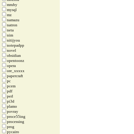
mruby
mysql
mz
namazu
natron
neta
nim
nitijyou
notepadpp
novel
obsidian
opentoonz
opera
ore_xxxxx
papercraft
pc
pcem
pdf
perl
pi3d
plamo
povray
proce55ing
processing
prog
pycairo