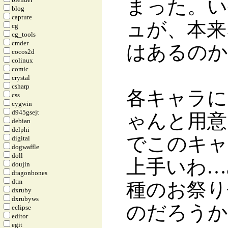
まった。い
blog
capture
ュが、本来
cg
cg_tools
cmder
はあるのか
cocos2d
colinux
comic
crystal
csharp
各キャラに
css
cygwin
d945gsejt
ゃんと用意
debian
delphi
でこのキャ
digital
dogwaffle
doll
上手いわ…
doujin
dragonbones
dtm
種のお祭り
dxruby
dxrubyws
のだろうか
eclipse
editor
egit