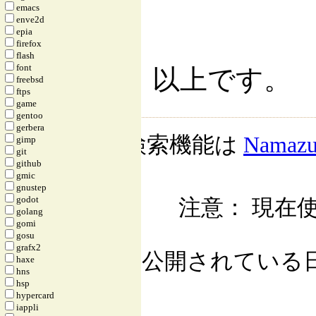
emacs
enve2d
epia
firefox
flash
font
以上です。
freebsd
ftps
game
gentoo
gerbera
検索機能は
Namaz
gimp
git
github
gmic
gnustep
godot
注意： 現在使
golang
gomi
gosu
grafx2
公開されている日記自
haxe
hns
hsp
hypercard
iappli