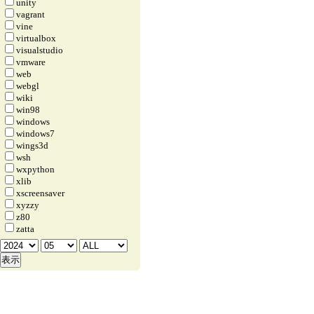
unity
vagrant
vine
virtualbox
visualstudio
vmware
web
webgl
wiki
win98
windows
windows7
wings3d
wsh
wxpython
xlib
xscreensaver
xyzzy
z80
zatta