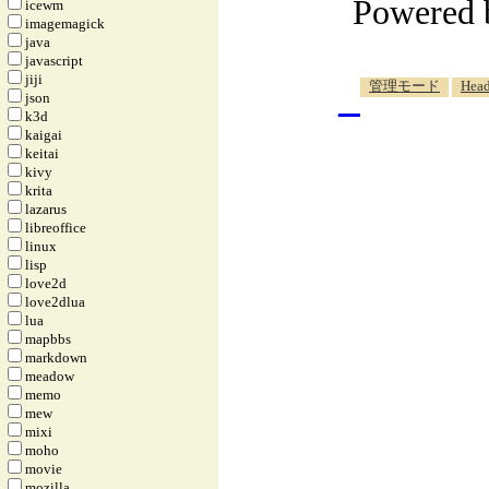
Powered
icewm
imagemagick
java
javascript
jiji
_
管理モード
Head
json
k3d
kaigai
keitai
kivy
krita
lazarus
libreoffice
linux
lisp
love2d
love2dlua
lua
mapbbs
markdown
meadow
memo
mew
mixi
moho
movie
mozilla