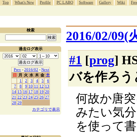
Top
What's New
Profile
PC LABO
Software
Gallery
Wiki
Fre
検索
2016/02/09(
過去ログ表示
#1
[
prog
] 
Prev
-
2016/02
-
Next
バを作ろう
日
月
火
水
木
金
土
1
2
3
4
5
6
7
8
9
10
11
12
13
14
15
16
17
18
19
20
何故か唐突
21
22
23
24
25
26
27
28
29
みたい気分にな
カテゴリで表示
を使って書