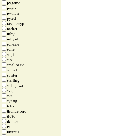
pygame
pygtk
python
pyxel
raspberrypi
rocket
ruby
rubysdl
scheme
scite
seiji
sip
smallbasic
sound
spriter
starling
sukagawa
svg
svn
synfig
tcltk
thunderbird
tic80
tkinter
tv
ubuntu