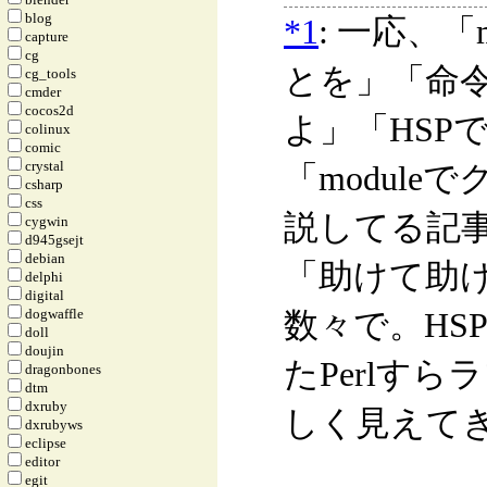
blog
*1
: 一応、
capture
cg
とを」「命
cg_tools
cmder
cocos2d
よ」「HSP
colinux
comic
crystal
「modul
csharp
css
説してる記
cygwin
d945gsejt
debian
「助けて助
delphi
digital
dogwaffle
数々で。HS
doll
doujin
たPerlす
dragonbones
dtm
dxruby
しく見えて
dxrubyws
eclipse
editor
egit