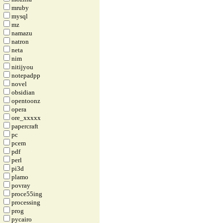
mruby
mysql
mz
namazu
natron
neta
nim
nitijyou
notepadpp
novel
obsidian
opentoonz
opera
ore_xxxxx
papercraft
pc
pcem
pdf
perl
pi3d
plamo
povray
proce55ing
processing
prog
pycairo