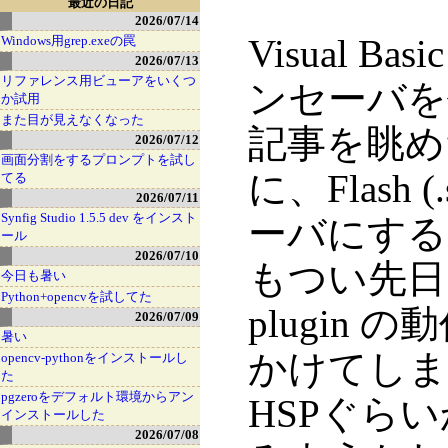
最近の日記
2026/07/14
Visual Ba
Windows用grep.exeの罠
2026/07/13
リファレンス用ビューアをいくつ
ンセーバを
か試用
また目が見えなくなった
記事を眺め
2026/07/12
画面分割をするプロンプトを試し
に、Flash
てる
2026/07/11
Synfig Studio 1.5.5 dev をインスト
ーバにする
ール
2026/07/10
もつい先日まで
今日も暑い
Python+opencvを試してた
plugin
2026/07/09
暑い
かけてしま
opencv-pythonをインストールし
た
pgzeroをデフォルト環境からアン
HSPぐら
インストールした
2026/07/08