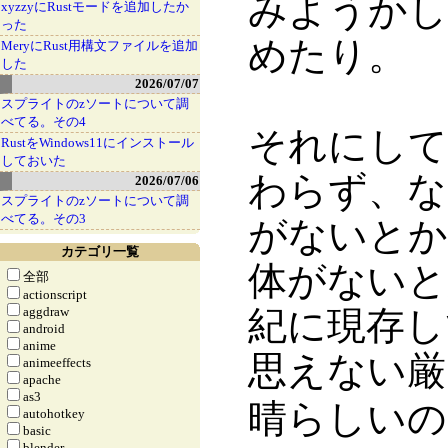
みようかし
xyzzyにRustモードを追加したか
った
めたり。
MeryにRust用構文ファイルを追加
した
2026/07/07
スプライトのzソートについて調
べてる。その4
それにして
RustをWindows11にインストール
しておいた
わらず、な
2026/07/06
スプライトのzソートについて調
べてる。その3
がないとか
カテゴリ一覧
体がないと
全部
actionscript
aggdraw
紀に現存し
android
anime
思えない
animeeffects
apache
as3
晴らしいの
autohotkey
basic
blender