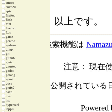
emacs
enve2d
epia
firefox
以上です。
flash
font
freebsd
ftps
game
gentoo
検索機能は
Namaz
gerbera
gimp
git
github
gmic
注意： 現在使
gnustep
godot
golang
gomi
公開されている日記自
gosu
grafx2
haxe
hns
hsp
hypercard
Powered
iappli