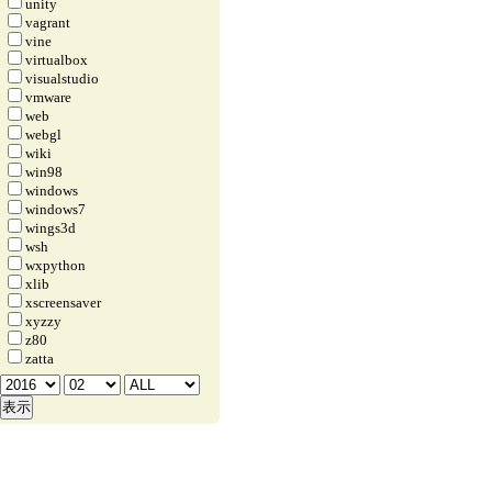
unity
vagrant
vine
virtualbox
visualstudio
vmware
web
webgl
wiki
win98
windows
windows7
wings3d
wsh
wxpython
xlib
xscreensaver
xyzzy
z80
zatta