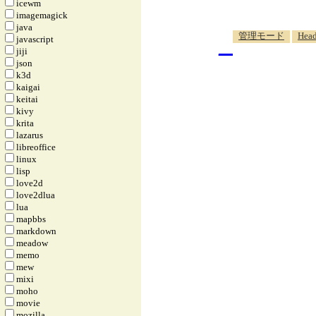
icewm
imagemagick
java
_
管理モード
Head
javascript
jiji
json
k3d
kaigai
keitai
kivy
krita
lazarus
libreoffice
linux
lisp
love2d
love2dlua
lua
mapbbs
markdown
meadow
memo
mew
mixi
moho
movie
mozilla