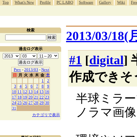
Top
What's New
Profile
PC LABO
Software
Gallery
Wiki
Fre
検索
2013/03/18(
過去ログ表示
#1
[
digital
]
Prev
-
2013/03
-
Next
作成できそ
日
月
火
水
木
金
土
1
2
3
4
5
6
7
8
9
10
11
12
13
14
15
16
半球ミラー
17
18
19
20
21
22
23
24
25
26
27
28
29
30
ノラマ画像
31
カテゴリで表示