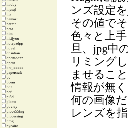
mruby
ンズ設定をj
mysql
mz
その値でそ
namazu
natron
neta
色々と上手
nim
nitijyou
notepadpp
旦、jpg
novel
obsidian
リミングし
opentoonz
opera
ore_xxxxx
ませることに
papercraft
pc
pcem
情報が無く
pdf
perl
何の画像だ
pi3d
plamo
povray
レンズを指
proce55ing
processing
prog
pycairo