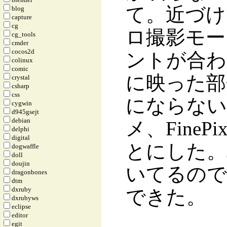
て。近づけ
blog
capture
cg
ロ撮影モー
cg_tools
cmder
cocos2d
ントが合わ
colinux
comic
に映った部
crystal
csharp
css
にならない
cygwin
d945gsejt
debian
メ、FineP
delphi
digital
とにした。J
dogwaffle
doll
doujin
いてるので
dragonbones
dtm
dxruby
できた。
dxrubyws
eclipse
editor
egit