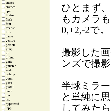
emacs
ひとまず、
enve2d
epia
firefox
もカメラも
flash
font
0,+2,-2で。
freebsd
ftps
game
gentoo
gerbera
撮影した画
gimp
git
github
ンズで撮影
gmic
gnustep
godot
golang
gomi
半球ミラー
gosu
grafx2
haxe
と単純に思
hns
hsp
hypercard
してみたら
iappli