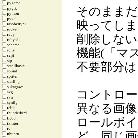
pygame
そのままだ
pygtk
python
pyxel
映ってしま
raspberrypi
rocket
ruby
削除しない
rubysdl
scheme
機能(「マ
scite
seiji
sip
不要部分は
smallbasic
sound
spriter
starling
sukagawa
コントロー
svg
svn
synfig
異なる画像
tcltk
thunderbird
ロールポイ
tic80
tkinter
tv
ど。同じ画
ubuntu