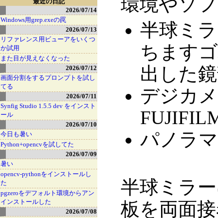
環境やソフ
最近の日記
2026/07/14
Windows用grep.exeの罠
半球ミラ
2026/07/13
リファレンス用ビューアをいくつ
ちますゴ
か試用
また目が見えなくなった
出した鏡
2026/07/12
画面分割をするプロンプトを試し
てる
デジカメ : 
2026/07/11
Synfig Studio 1.5.5 dev をインスト
FUJIFILM
ール
2026/07/10
パノラマ画
今日も暑い
Python+opencvを試してた
2026/07/09
暑い
opencv-pythonをインストールし
半球ミラー
た
pgzeroをデフォルト環境からアン
インストールした
板を両面接
2026/07/08