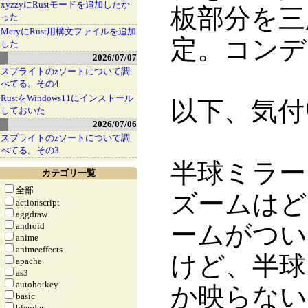
xyzzyにRustモードを追加したか
板部分を三
った
MeryにRust用構文ファイルを追加
定。コンデ
した
2026/07/07
スプライトのzソートについて調
べてる。その4
RustをWindows11にインストール
以下、気付
しておいた
2026/07/06
スプライトのzソートについて調
べてる。その3
半球ミラー
カテゴリ一覧
全部
ズームはど
actionscript
aggdraw
ームがつい
android
anime
animeeffects
けど、半球
apache
as3
autohotkey
か映らない
basic
blender