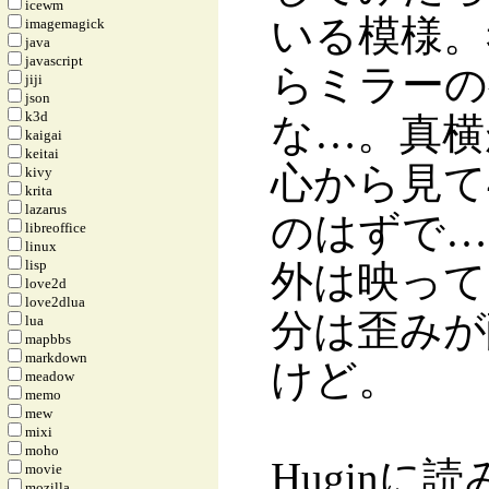
icewm
いる模様。
imagemagick
java
javascript
らミラーの
jiji
json
k3d
な…。真横
kaigai
keitai
心から見て
kivy
krita
lazarus
のはずで…
libreoffice
linux
lisp
外は映って
love2d
love2dlua
分は歪みが
lua
mapbbs
markdown
けど。
meadow
memo
mew
mixi
moho
Hugin
movie
mozilla