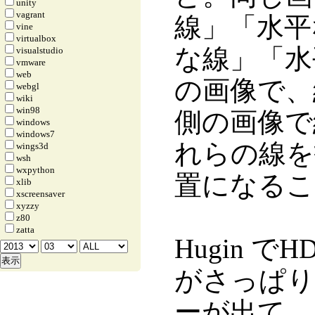
unity
vagrant
線」「水平
vine
virtualbox
な線」「水
visualstudio
vmware
web
の画像で、
webgl
wiki
win98
側の画像で
windows
windows7
れらの線を
wings3d
wsh
wxpython
置になるこ
xlib
xscreensaver
xyzzy
z80
zatta
Hugin で
がさっぱり
ーが出て、