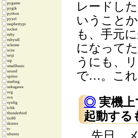
レードした
pygame
pygtk
python
いうことか
pyxel
raspberrypi
rocket
も、手元に来
ruby
rubysdl
になってたわ
scheme
scite
seiji
うにも、リ
sip
smallbasic
sound
で…。これ
spriter
starling
sukagawa
svg
svn
◎
実機上で 
synfig
tcltk
起動するも
thunderbird
tic80
tkinter
tv
先日、メイ
ubuntu