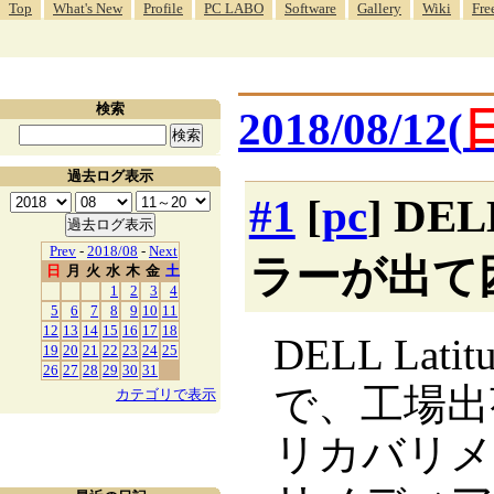
Top
What's New
Profile
PC LABO
Software
Gallery
Wiki
Fre
検索
2018/08/12(
過去ログ表示
#1
[
pc
] DEL
Prev
-
2018/08
-
Next
ラーが出て
日
月
火
水
木
金
土
1
2
3
4
5
6
7
8
9
10
11
12
13
14
15
16
17
18
DELL Latit
19
20
21
22
23
24
25
26
27
28
29
30
31
で、工場出
カテゴリで表示
リカバリメ