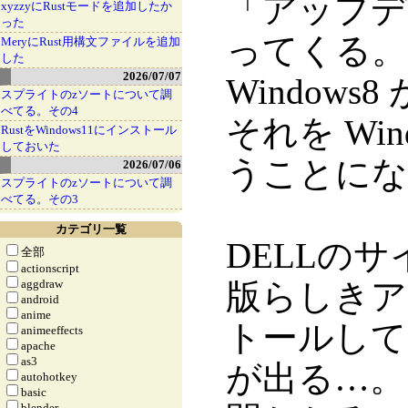
「アップデ
xyzzyにRustモードを追加したか
った
ってくる。La
MeryにRust用構文ファイルを追加
した
2026/07/07
Window
スプライトのzソートについて調
べてる。その4
それを Wi
RustをWindows11にインストール
しておいた
うことにな
2026/07/06
スプライトのzソートについて調
べてる。その3
カテゴリ一覧
DELLのサイ
全部
actionscript
aggdraw
版らしきア
android
anime
トールして
animeeffects
apache
as3
が出る…。
autohotkey
basic
blender