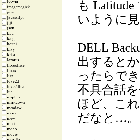
も Latit
icewm
imagemagick
java
いように見
javascript
jiji
json
k3d
kaigai
DELL Bac
keitai
kivy
krita
出するとか
lazarus
libreoffice
linux
ったらでき
lisp
love2d
不具合話を
love2dlua
lua
mapbbs
ほど、これ
markdown
meadow
memo
だなと…。
mew
mixi
moho
movie
mozilla