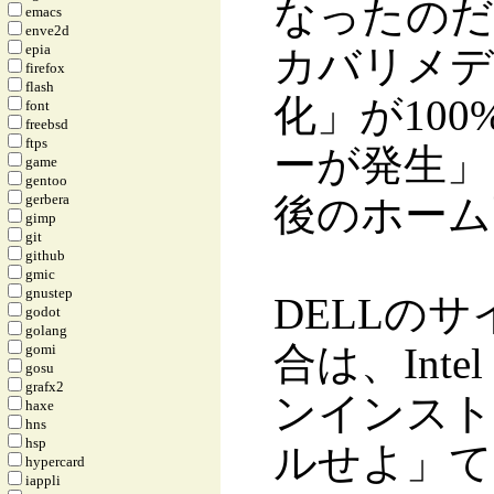
なったのだ
emacs
enve2d
epia
カバリメデ
firefox
flash
化」が10
font
freebsd
ftps
ーが発生」
game
gentoo
gerbera
後のホーム
gimp
git
github
gmic
gnustep
DELLの
godot
golang
合は、Intel R
gomi
gosu
grafx2
ンインスト
haxe
hns
hsp
ルせよ」て
hypercard
iappli