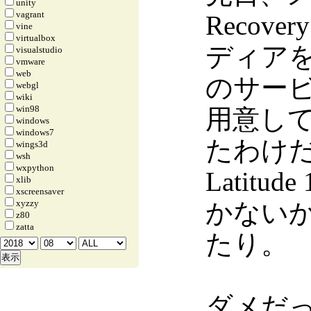
unity
vagrant
Recov
vine
virtualbox
ディア
visualstudio
vmware
web
のサー
webgl
wiki
win98
用意し
windows
windows7
たわけ
wings3d
wsh
wxpython
Latit
xlib
xscreensaver
xyzzy
かない
z80
zatta
たり。
ダメだ