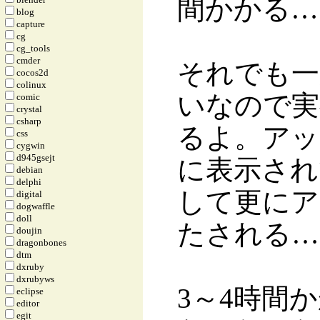
間かかる…
blog
capture
cg
cg_tools
cmder
それでも一
cocos2d
colinux
いなので実
comic
crystal
csharp
るよ。アッ
css
cygwin
d945gsejt
に表示され
debian
delphi
して更にア
digital
dogwaffle
doll
たされる…
doujin
dragonbones
dtm
dxruby
dxrubyws
3～4時間
eclipse
editor
egit