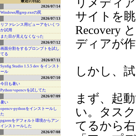
リメディア
最近の日記
2026/07/14
サイトを眺める
Windows用grep.exeの罠
2026/07/13
リファレンス用ビューアをいくつ
Recove
か試用
また目が見えなくなった
ディアが作
2026/07/12
画面分割をするプロンプトを試し
てる
2026/07/11
Synfig Studio 1.5.5 dev をインスト
しかし、試
ール
2026/07/10
今日も暑い
Python+opencvを試してた
まず、起動
2026/07/09
暑い
い。タスク
opencv-pythonをインストールし
た
pgzeroをデフォルト環境からアン
てるから右
インストールした
2026/07/08