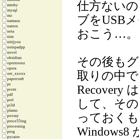
仕方ないので
mruby
mysql
mz
ブをUSB
namazu
natron
おこう…。
neta
nim
nitijyou
notepadpp
novel
その後もグ
obsidian
opentoonz
opera
取りの中で、「
ore_xxxxx
papercraft
pc
Recove
pcem
pdf
して、その
perl
pi3d
plamo
っておくも
povray
proce55ing
processing
Windows
prog
pycairo