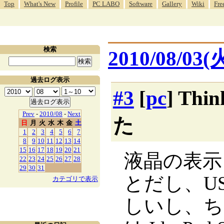
Top
What's New
Profile
PC LABO
Software
Gallery
Wiki
Fre
検索
2010/08/03(
過去ログ表示
#3
[
pc
] Th
Prev
-
2010/08
-
Next
た
日
月
火
水
木
金
土
1
2
3
4
5
6
7
8
9
10
11
12
13
14
15
16
17
18
19
20
21
液晶の表示
22
23
24
25
26
27
28
29
30
31
とだし、U
カテゴリで表示
しいし、ち