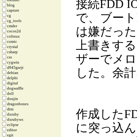
接続FDD IO
blog
capture
で、ブート
cg
cg_tools
cmder
は嫌だったの
cocos2d
colinux
上書きする
comic
crystal
csharp
ザーでメロ
css
cygwin
d945gsejt
した。余計
debian
delphi
digital
dogwaffle
doll
doujin
dragonbones
dtm
作成したFDを
dxruby
dxrubyws
に突っ込ん
eclipse
editor
egit