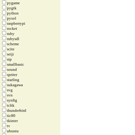
pygame
pygtk
python
pyxel
raspberrypi
rocket
ruby
rubysdl
scheme
scite
seiji
sip
smallbasic
sound
spriter
starling
sukagawa
svg
svn
synfig
tcltk
thunderbird
tic80
tkinter
tv
ubuntu