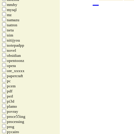
_
mruby
mysql
mz
namazu
natron
neta
nim
nitijyou
notepadpp
novel
obsidian
opentoonz
opera
ore_xxxxx
papercraft
pc
pcem
pdf
perl
pi3d
plamo
povray
proce55ing
processing
prog
pycairo