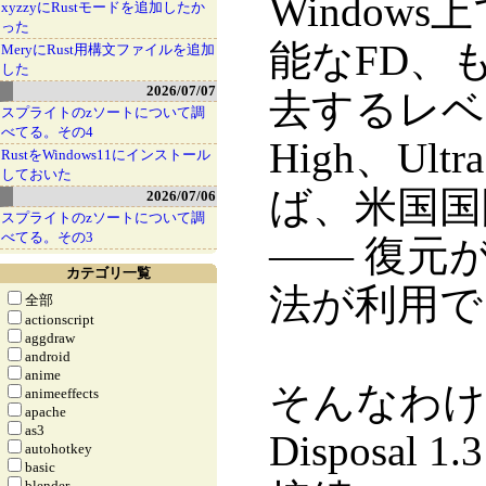
Windo
xyzzyにRustモードを追加したか
った
能なFD、
MeryにRust用構文ファイルを追加
した
2026/07/07
去するレベル
スプライトのzソートについて調
べてる。その4
High、Ul
RustをWindows11にインストール
しておいた
ば、米国国
2026/07/06
スプライトのzソートについて調
べてる。その3
―― 復元
カテゴリ一覧
法が利用で
全部
actionscript
aggdraw
android
anime
そんなわけで
animeeffects
apache
as3
Disposa
autohotkey
basic
blender