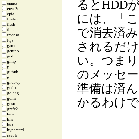
るとHDD
emacs
enve2d
epia
には、「このHD
firefox
flash
で消去済み
font
freebsd
ftps
されるだけ
game
gentoo
gerbera
い。つまり、
gimp
git
のメッセー
github
gmic
gnustep
準備は済ん
godot
golang
かるわけで
gomi
gosu
grafx2
haxe
hns
hsp
hypercard
iappli