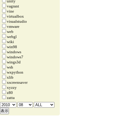
unity
vagrant
vine
virtualbox
visualstudio
vmware
web
webgl
wiki
win98
windows
windows7
wings3d
wsh
wxpython
xlib
xscreensaver
xyzzy
z80
zatta