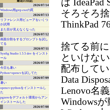
は IdeaP
最近の日記
2026/07/14
そろそろ捨
Windows用grep.exeの罠
2026/07/13
リファレンス用ビューアをいくつ
ThinkPad 
か試用
また目が見えなくなった
2026/07/12
画面分割をするプロンプトを試し
捨てる前に
てる
2026/07/11
Synfig Studio 1.5.5 dev をインスト
といけない
ール
2026/07/10
配布していた
今日も暑い
Python+opencvを試してた
Data Di
2026/07/09
暑い
Lenov
opencv-pythonをインストールし
た
pgzeroをデフォルト環境からアン
Window
インストールした
2026/07/08