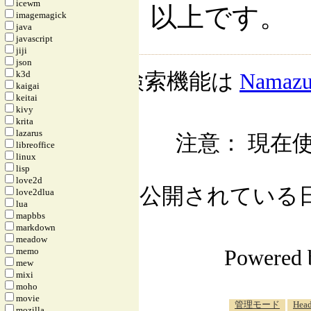
icewm
以上です。
imagemagick
java
javascript
jiji
json
k3d
検索機能は
Namaz
kaigai
keitai
kivy
krita
lazarus
注意： 現在使
libreoffice
linux
lisp
love2d
公開されている日記自
love2dlua
lua
mapbbs
markdown
meadow
Powered
memo
mew
mixi
moho
movie
管理モード
Head
mozilla