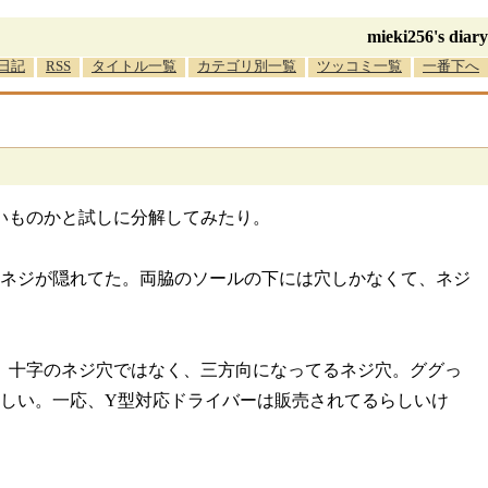
mieki256's diary
日記
RSS
タイトル一覧
カテゴリ別一覧
ツッコミ一覧
一番下へ
れないものかと試しに分解してみたり。
にネジが隠れてた。両脇のソールの下には穴しかなくて、ネジ
。十字のネジ穴ではなく、三方向になってるネジ穴。ググっ
らしい。一応、Y型対応ドライバーは販売されてるらしいけ