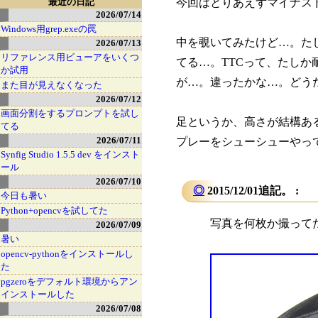
最近の日記
今回はとりあえずマイナス
2026/07/14
Windows用grep.exeの罠
中を覗いてみたけど…。た
2026/07/13
リファレンス用ビューアをいくつ
てる…。TTCって、たしか
か試用
が…。違ったかな…。どう
また目が見えなくなった
2026/07/12
画面分割をするプロンプトを試し
足というか、高さが結構あ
てる
2026/07/11
プレーをシューシューやっ
Synfig Studio 1.5.5 dev をインスト
ール
2026/07/10
◎
2015/12/01追記。 :
今日も暑い
Python+opencvを試してた
写真を何枚か撮って
2026/07/09
暑い
opencv-pythonをインストールし
た
pgzeroをデフォルト環境からアン
インストールした
2026/07/08