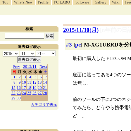
Top
What's New
Profile
PC LABO
Software
Gallery
Wiki
Fre
検索
2015/11/30(月)
[n年前の日記
#3
[
pc
] M-XG1UBRDを
過去ログ表示
最初に購入した ELECOM
Prev
-
2015/11
-
Next
日
月
火
水
木
金
土
底面に貼ってある4つのソ
1
2
3
4
5
6
7
8
9
10
11
12
13
14
は無し。
15
16
17
18
19
20
21
22
23
24
25
26
27
28
29
30
前のソールの下に2つのネ
カテゴリで表示
てみたら、どうやら携帯電
ど…。