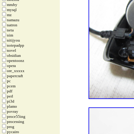
mruby
mysql
mz
namazu
natron
neta
nim
nitijyou
notepadpp
novel
obsidian
opentoonz
opera
ore_xxxxx
papercraft
pc
pcem
pdf
perl
pi3d
plamo
povray
proce55ing
processing
prog
pycairo