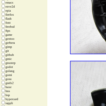
emacs
enve2d
epia
firefox
flash
font
freebsd
ftps
game
gentoo
gerbera
gimp
git
github
gmic
gnustep
godot
golang
gomi
gosu
grafx2
haxe
hns
hsp
hypercard
iappli