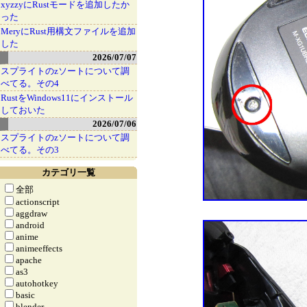
xyzzyにRustモードを追加したか
った
MeryにRust用構文ファイルを追加
した
2026/07/07
スプライトのzソートについて調
べてる。その4
RustをWindows11にインストール
しておいた
2026/07/06
スプライトのzソートについて調
べてる。その3
カテゴリ一覧
全部
actionscript
aggdraw
android
anime
animeeffects
apache
as3
autohotkey
basic
blender