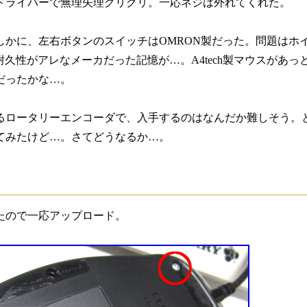
ドライバーで無理矢理グリグリ。一応ネジは外れてくれた。
しかに、左右ボタンのスイッチはOMRON製だった。問題はホ
耐久性がアレなメーカだった記憶が…。A4tech製マウスがあ
だったかな…。
るロータリーエンコーダで、入手するのはなんだか難しそう。と
てみたけど…。さてどうなるか…。
たので一応アップロード。