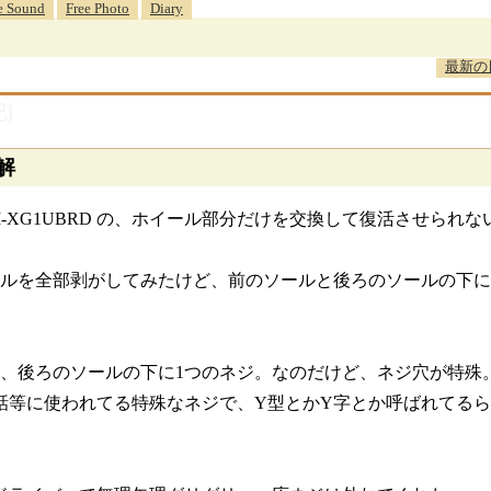
e Sound
Free Photo
Diary
最新の
]
分解
 M-XG1UBRD の、ホイール部分だけを交換して復活させら
ールを全部剥がしてみたけど、前のソールと後ろのソールの下
ジ、後ろのソールの下に1つのネジ。なのだけど、ネジ穴が特殊
話等に使われてる特殊なネジで、Y型とかY字とか呼ばれてる