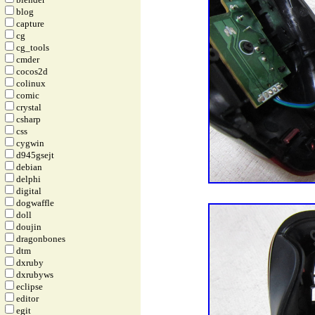
blog
capture
cg
cg_tools
cmder
cocos2d
colinux
comic
crystal
csharp
css
cygwin
d945gsejt
debian
delphi
digital
dogwaffle
doll
doujin
dragonbones
dtm
dxruby
dxrubyws
eclipse
editor
egit