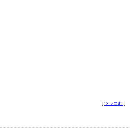
[
ツッコむ
]