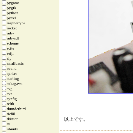
pygame
pygtk
python
pyxel
raspberrypi
rocket
ruby
rubysdl
scheme
scite
seiji
sip
smallbasic
sound
spriter
starling
sukagawa
svg
svn
synfig
tcltk
thunderbird
tic80
tkinter
以上です。
tv
ubuntu