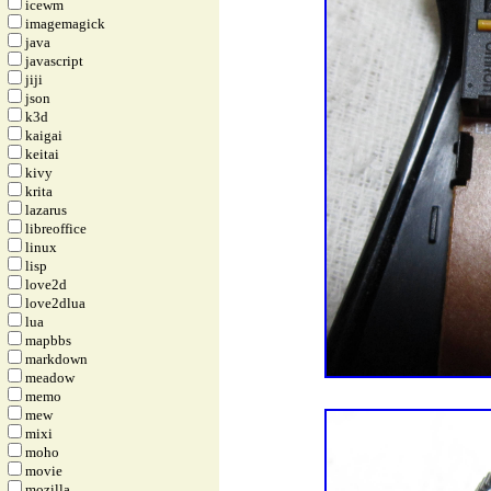
icewm
imagemagick
java
javascript
jiji
json
k3d
kaigai
keitai
kivy
krita
lazarus
libreoffice
linux
lisp
love2d
love2dlua
lua
mapbbs
markdown
meadow
memo
mew
mixi
moho
movie
mozilla