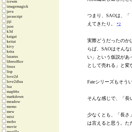
icewm
imagemagick
java
つまり、SAOは、
javascript
jiji
えてきたり。
*2
json
k3d
kaigai
実際どうだったのか
keitai
kivy
らば、SAOはそん
krita
lazarus
い」という仮説があ
libreoffice
として売れる」と変
linux
lisp
love2d
love2dlua
Fateシリーズもそ
lua
mapbbs
markdown
そんな感じで、「長
meadow
memo
mew
少なくとも、「長さ
mixi
moho
は言えると思う。た
movie
mozilla