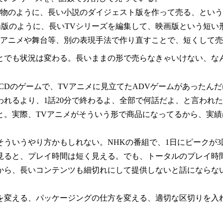
物のように、長い小説のダイジェスト版を作って売る、という
劇場版のように、長いTVシリーズを編集して、映画版という短
アニメや舞台等、別の表現手法で作り直すことで、短くして売
とでも状況は変わる。長いままの形で売らなきゃいけない、な
-CDのゲームで、TVアニメに見立てたADVゲームがあった
われるより、1話20分で終わるよ、全部で何話だよ、と言われた
と。実際、TVアニメがそういう形で商品になってるから、実績
そういうやり方かもしれない。NHKの番組で、1日にピークが
見ると、プレイ時間は短く見える。でも、トータルのプレイ時
から、長いコンテンツも細切れにして提供しないと話にならな
を変える、パッケージングの仕方を変える、適切な区切りを入