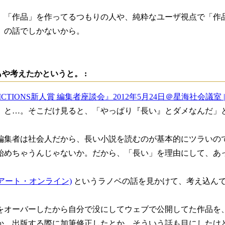
、「作品」を作ってるつもりの人や、純粋なユーザ視点で「作
」の話でしかないから。
や考えたかというと。 :
FICTIONS新人賞 編集者座談会』2012年5月24日＠星海社会議室 
、と…。そこだけ見ると、「やっぱり『長い』とダメなんだ」
編集者は社会人だから、長い小説を読むのが基本的にツラいの
始めちゃうんじゃないか。だから、「長い」を理由にして、あ
ドアート・オンライン)
というラノベの話を見かけて、考え込ん
をオーバーしたから自分で没にしてウェブで公開してた作品を
か、出版する際に加筆修正したとか、そういう話も目にしたけ