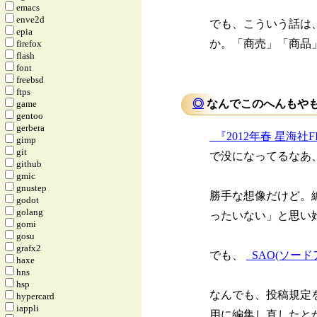
emacs
enve2d
でも、こういう話は
epia
か。「商売」「商品
firefox
flash
font
freebsd
ftps
◎
なんでこのへんもやも
game
gentoo
gerbera
_
『2012年春 星海社
gimp
git
で没になってるなあ
github
gmic
gnustep
勝手な想像だけど。
godot
golang
ったいない」と思い
gomi
gosu
grafx2
でも、
_
SAO(ソー
haxe
hns
hsp
なんでも、投稿規定
hypercard
iappli
用に編集し直したと