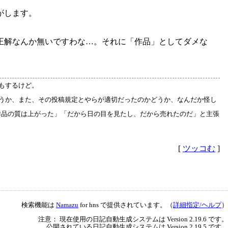
がします。
正解なんか無いですわな…。それに「作品」としてダメな
もするけど。
どうか、また、その投稿規定とやらが適切だったのかどうか、なんだか怪し
作品の質は上がった」「だから日の目を見たし、だから売れたのだ」と主張
[
ツッコむ
]
検索機能は
Namazu
for hns で提供されています。（
詳細指定/ヘルプ
）
注意： 現在使用の日記自動生成システムは Version 2.19.6 です。
公開されている日記自動生成システムは Version 2.19.5 です。