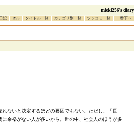
mieki256's diary
日記
RSS
タイトル一覧
カテゴリ別一覧
ツッコミ一覧
一番下へ
売れないと決定するほどの要因でもない。ただし、「長
間に余裕がない人が多いから。世の中、社会人のほうが多