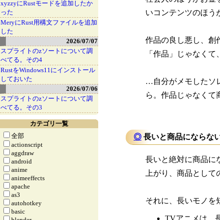
xyzzyにRustモードを追加したか
った
いコンテンツのほう
MeryにRust用構文ファイルを追加
した
作品の良し悪し、創
2026/07/07
スプライトのzソートについて調
「作品」じゃなくて
べてる。その4
RustをWindows11にインストール
しておいた
…自分がメモしたソ
2026/07/06
ら。作品じゃなくて
スプライトのzソートについて調
べてる。その3
カテゴリ一覧
全部
◎
長いと商品にならない
actionscript
aggdraw
長いと絶対に商品に
android
anime
上がり、商品として
animeeffects
apache
as3
それに、長いモノを
autohotkey
basic
TVアニメは、
blender