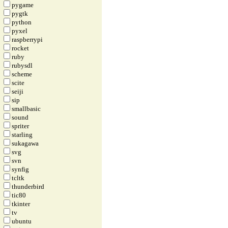
pygame
pygtk
python
pyxel
raspberrypi
rocket
ruby
rubysdl
scheme
scite
seiji
sip
smallbasic
sound
spriter
starling
sukagawa
svg
svn
synfig
tcltk
thunderbird
tic80
tkinter
tv
ubuntu