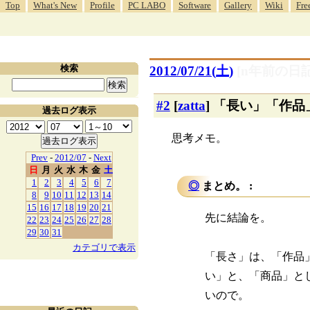
Top
What's New
Profile
PC LABO
Software
Gallery
Wiki
Fre
検索
2012/07/21(
土
)
[n年前の日記
#2
[
zatta
] 「長い」「作
過去ログ表示
思考メモ。
Prev
-
2012/07
-
Next
日
月
火
水
木
金
土
1
2
3
4
5
6
7
◎
まとめ。 :
8
9
10
11
12
13
14
15
16
17
18
19
20
21
先に結論を。
22
23
24
25
26
27
28
29
30
31
カテゴリで表示
「長さ」は、「作品
い」と、「商品」と
いので。