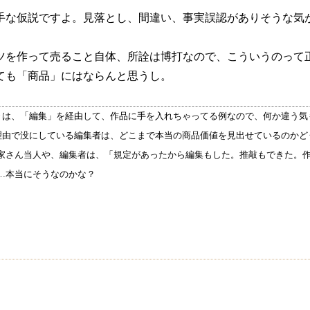
手な仮説ですよ。見落とし、間違い、事実誤認がありそうな気
ツを作って売ること自体、所詮は博打なので、こういうのって
ても「商品」にはならんと思うし。
云々は、「編集」を経由して、作品に手を入れちゃってる例なので、何か違う気
う理由で没にしている編集者は、どこまで本当の商品価値を見出せているのか
家さん当人や、編集者は、「規定があったから編集もした。推敲もできた。
…本当にそうなのかな？