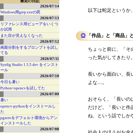
最近の日記
2026/07/14
以下は蛇足というか
Windows用grep.exeの罠
2026/07/13
リファレンス用ビューアをいくつ
か試用
◎
「作品」と「商品」と
また目が見えなくなった
2026/07/12
画面分割をするプロンプトを試し
ちょっと前に、「そ
てる
った気がしてきたり
2026/07/11
Synfig Studio 1.5.5 dev をインスト
ール
長いから面白い、長
2026/07/10
今日も暑い
よな…。
Python+opencvを試してた
2026/07/09
おそらく、「長いの
暑い
opencv-pythonをインストールし
だけど。「長いと作
た
ね、という話でしか
pgzeroをデフォルト環境からアン
インストールした
2026/07/08
社会人のほうがお金