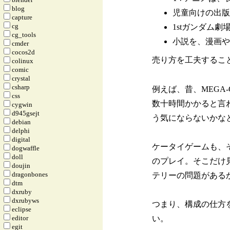
blog
児童向けの出版
capture
cg
1stガンダム
cg_tools
小説を、漫画や
cmder
cocos2d
売り方を工夫するこ
colinux
comic
crystal
csharp
例えば、昔、MEGA
css
数十時間かかると言
cygwin
d945gsejt
う気にならないかな
debian
delphi
digital
ケータイゲームも、
dogwaffle
doll
のプレイ。そこだけ
doujin
dragonbones
テリーの問題がある
dtm
dxruby
dxrubyws
つまり、構成の仕方
eclipse
editor
い。
egit