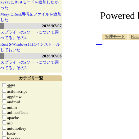
xyzzyにRustモードを追加したか
った
Powered
MeryにRust用構文ファイルを追加
した
2026/07/07
スプライトのzソートについて調
_
管理モード
Head
べてる。その4
RustをWindows11にインストール
しておいた
2026/07/06
スプライトのzソートについて調
べてる。その3
カテゴリ一覧
全部
actionscript
aggdraw
android
anime
animeeffects
apache
as3
autohotkey
basic
blender