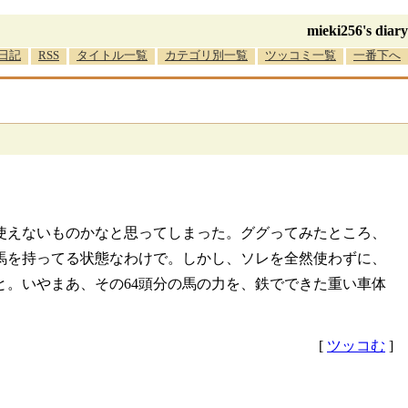
mieki256's diary
日記
RSS
タイトル一覧
カテゴリ別一覧
ツッコミ一覧
一番下へ
使えないものかなと思ってしまった。ググってみたところ、
の馬を持ってる状態なわけで。しかし、ソレを全然使わずに、
。いやまあ、その64頭分の馬の力を、鉄でできた重い車体
[
ツッコむ
]