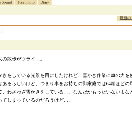
e Sound
Free Photo
Diary
最新の
]
犬の散歩がツライ…。
かきをしている光景を目にしたけれど、雪かき作業に車の力を
度はあるらしいけど、つまり車をお持ちの御家庭では64頭ほど
て、わざわざ雪かきをしている…。なんだかもったいないよなと
ってしまっているのだろうけど…。