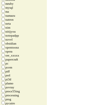
mruby
mysql
mz
namazu
natron
neta
nim
nitijyou
notepadpp
novel
obsidian
opentoonz
opera
ore_xxxxx
papercraft
pc
pcem
pdf
perl
pi3d
plamo
povray
proce55ing
processing
prog
pycairo