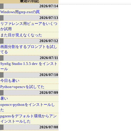
最近の日記
2026/07/14
Windows用grep.exeの罠
2026/07/13
リファレンス用ビューアをいくつ
か試用
また目が見えなくなった
2026/07/12
画面分割をするプロンプトを試し
てる
2026/07/11
Synfig Studio 1.5.5 dev をインスト
ール
2026/07/10
今日も暑い
Python+opencvを試してた
2026/07/09
暑い
opencv-pythonをインストールし
た
pgzeroをデフォルト環境からアン
インストールした
2026/07/08