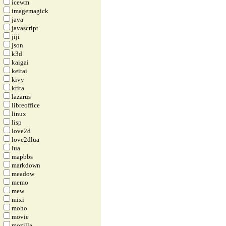
icewm
imagemagick
java
javascript
jiji
json
k3d
kaigai
keitai
kivy
krita
lazarus
libreoffice
linux
lisp
love2d
love2dlua
lua
mapbbs
markdown
meadow
memo
mew
mixi
moho
movie
mozilla