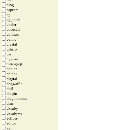
blog
capture
cg
cg_tools
cmder
cocos2d
colinux
comic
crystal
csharp
css
cygwin
d945gsejt
debian
delphi
digital
dogwaffle
doll
doujin
dragonbones
dtm
dxruby
dxrubyws
eclipse
editor
egit