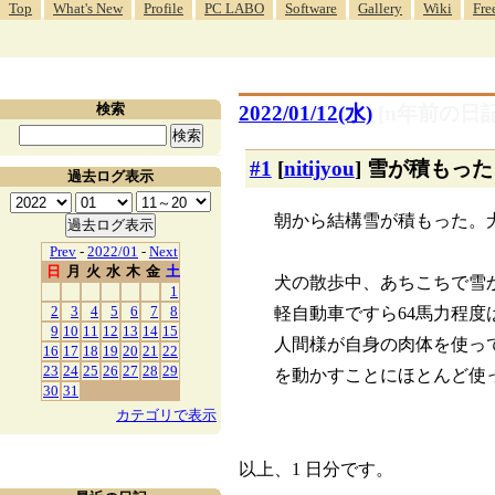
Top
What's New
Profile
PC LABO
Software
Gallery
Wiki
Fre
検索
2022/01/12(水)
[n年前の日記
#1
[
nitijyou
] 雪が積もった
過去ログ表示
朝から結構雪が積もった。
Prev
-
2022/01
-
Next
日
月
火
水
木
金
土
犬の散歩中、あちこちで雪
1
2
3
4
5
6
7
8
軽自動車ですら64馬力程
9
10
11
12
13
14
15
人間様が自身の肉体を使っ
16
17
18
19
20
21
22
23
24
25
26
27
28
29
を動かすことにほとんど使
30
31
カテゴリで表示
以上、1 日分です。