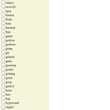
emacs
enve2d
epia
firefox
flash
font
freebsd
ftps
game
gentoo
gerbera
gimp
git
github
gmic
gnustep
godot
golang
gomi
gosu
grafx2
haxe
hns
hsp
hypercard
iappli