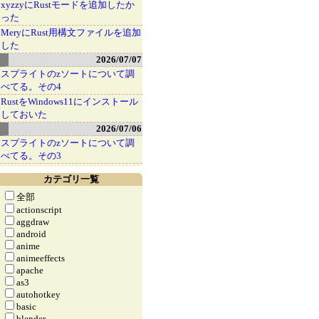
xyzzyにRustモードを追加したか
った
MeryにRust用構文ファイルを追加
した
2026/07/07
スプライトのzソートについて調
べてる。その4
RustをWindows11にインストール
しておいた
2026/07/06
スプライトのzソートについて調
べてる。その3
カテゴリ一覧
全部
actionscript
aggdraw
android
anime
animeeffects
apache
as3
autohotkey
basic
blender