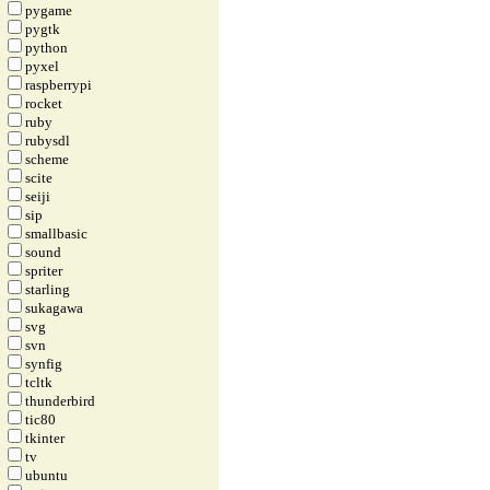
pygame
pygtk
python
pyxel
raspberrypi
rocket
ruby
rubysdl
scheme
scite
seiji
sip
smallbasic
sound
spriter
starling
sukagawa
svg
svn
synfig
tcltk
thunderbird
tic80
tkinter
tv
ubuntu