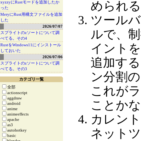
められる
xyzzyにRustモードを追加したか
った
MeryにRust用構文ファイルを追加
ツールバ
した
2026/07/07
ルで、制
スプライトのzソートについて調
べてる。その4
イントを
RustをWindows11にインストール
しておいた
2026/07/06
追加する
スプライトのzソートについて調
べてる。その3
ン分割の
カテゴリ一覧
これがラ
全部
actionscript
aggdraw
ことかな
android
anime
animeeffects
カレント
apache
as3
ネットツ
autohotkey
basic
blender