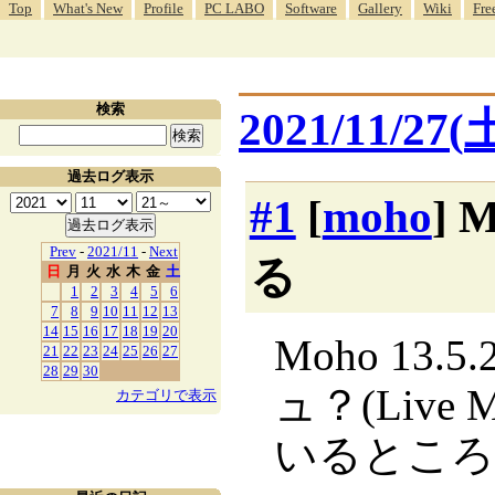
Top
What's New
Profile
PC LABO
Software
Gallery
Wiki
Fre
検索
2021/11/27(
過去ログ表示
#1
[
moho
] 
Prev
-
2021/11
-
Next
る
日
月
火
水
木
金
土
1
2
3
4
5
6
7
8
9
10
11
12
13
14
15
16
17
18
19
20
Moho 13
21
22
23
24
25
26
27
28
29
30
ュ？(Liv
カテゴリで表示
いるところ