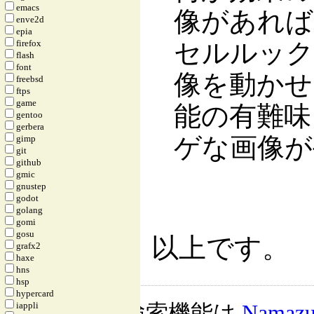
emacs
像があれば
enve2d
epia
firefox
セルルック
flash
font
像を動かせ
freebsd
ftps
game
能の有難味
gentoo
gerbera
ゲな画像が
gimp
git
github
gmic
gnustep
godot
golang
gomi
gosu
以上です。
grafx2
haxe
hns
hsp
hypercard
iappli
検索機能は
Namaz