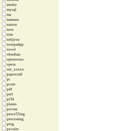
mruby
mysql
mz
namazu
natron
neta
nim
nitijyou
notepadpp
novel
obsidian
opentoonz
opera
ore_xxxxx
papercraft
pc
pcem
pdf
perl
pi3d
plamo
povray
proce55ing
processing
prog
pycairo