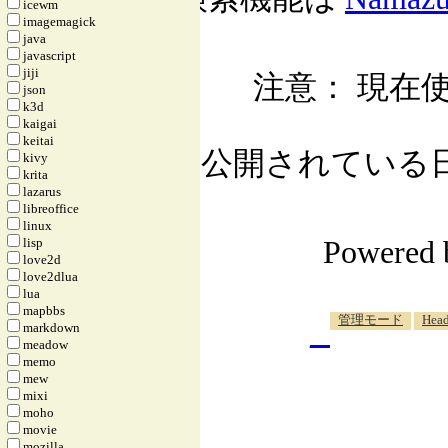
icewm
imagemagick
java
javascript
jiji
注意： 現在使
json
k3d
kaigai
keitai
公開されている日記自
kivy
krita
lazarus
libreoffice
linux
Powered
lisp
love2d
love2dlua
lua
mapbbs
_
管理モード
Head
markdown
meadow
memo
mew
mixi
moho
movie
mozilla