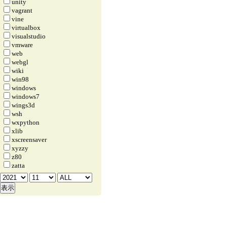
unity
vagrant
vine
virtualbox
visualstudio
vmware
web
webgl
wiki
win98
windows
windows7
wings3d
wsh
wxpython
xlib
xscreensaver
xyzzy
z80
zatta