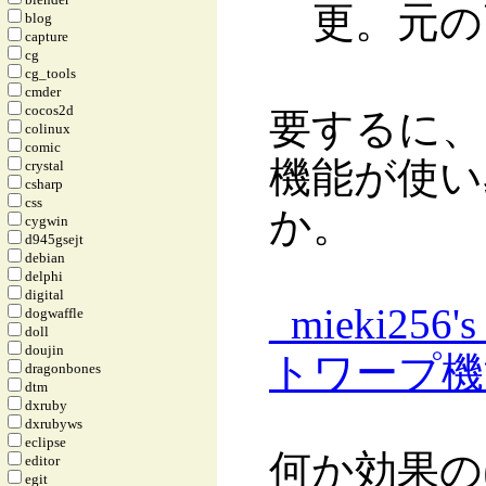
更。元の
blog
capture
cg
cg_tools
cmder
cocos2d
要するに、ス
colinux
comic
機能が使い
crystal
csharp
css
か。
cygwin
d945gsejt
debian
delphi
digital
_
mieki256'
dogwaffle
doll
doujin
トワープ機
dragonbones
dtm
dxruby
dxrubyws
eclipse
何か効果の
editor
egit