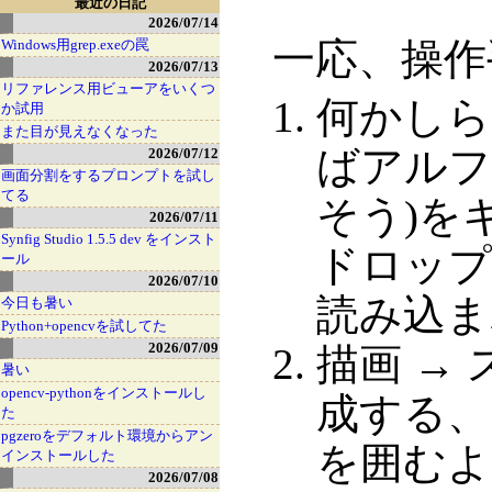
最近の日記
2026/07/14
一応、操作
Windows用grep.exeの罠
2026/07/13
リファレンス用ビューアをいくつ
何かしら
か試用
また目が見えなくなった
ばアルフ
2026/07/12
画面分割をするプロンプトを試し
てる
そう)を
2026/07/11
Synfig Studio 1.5.5 dev をインスト
ドロップ
ール
2026/07/10
読み込ま
今日も暑い
Python+opencvを試してた
2026/07/09
描画 →
暑い
opencv-pythonをインストールし
成する、
た
pgzeroをデフォルト環境からアン
を囲むよ
インストールした
2026/07/08