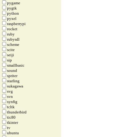
pygame
pygtk
python
pyxel
raspberrypi
rocket
ruby
rubysdl
scheme
scite
seiji
sip
smallbasic
sound
spriter
starling
sukagawa
svg
svn
synfig
tcltk
thunderbird
tic80
tkinter
tv
ubuntu