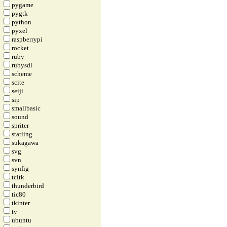
pygame
pygtk
python
pyxel
raspberrypi
rocket
ruby
rubysdl
scheme
scite
seiji
sip
smallbasic
sound
spriter
starling
sukagawa
svg
svn
synfig
tcltk
thunderbird
tic80
tkinter
tv
ubuntu