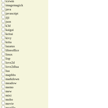
icewm
imagemagick
java
javascript
jiji
json
k3d
kaigai
keitai
kivy
krita
lazarus
libreoffice
linux
lisp
love2d
love2dlua
lua
mapbbs
markdown
meadow
memo
mew
mixi
moho
movie
mozilla