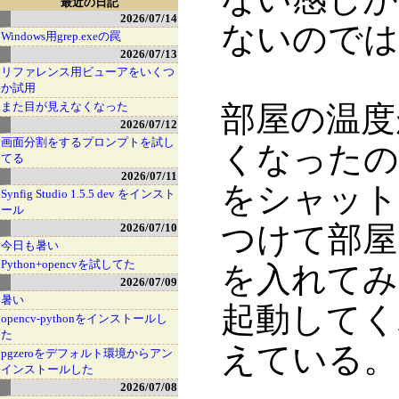
最近の日記
2026/07/14
ないのでは
Windows用grep.exeの罠
2026/07/13
リファレンス用ビューアをいくつ
か試用
また目が見えなくなった
部屋の温度
2026/07/12
画面分割をするプロンプトを試し
くなったの
てる
2026/07/11
をシャット
Synfig Studio 1.5.5 dev をインスト
ール
つけて部屋
2026/07/10
今日も暑い
Python+opencvを試してた
を入れてみ
2026/07/09
暑い
起動してく
opencv-pythonをインストールし
た
えている。
pgzeroをデフォルト環境からアン
インストールした
2026/07/08