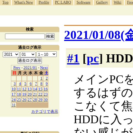
Top
What's New
Profile
PC LABO
Software
Gallery
Wiki
Fre
検索
2021/01/08(
過去ログ表示
#1
[
pc
] H
Prev
-
2021/01
-
Next
日
月
火
水
木
金
土
メインPC
1
2
3
4
5
6
7
8
9
するはずの
10
11
12
13
14
15
16
17
18
19
20
21
22
23
24
25
26
27
28
29
30
こなくて焦
31
カテゴリで表示
HDDに入
ない感じが