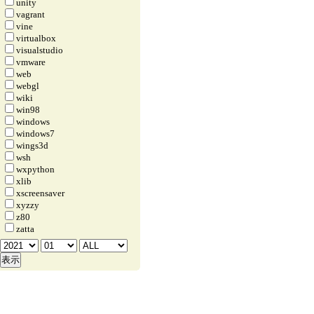
unity
vagrant
vine
virtualbox
visualstudio
vmware
web
webgl
wiki
win98
windows
windows7
wings3d
wsh
wxpython
xlib
xscreensaver
xyzzy
z80
zatta