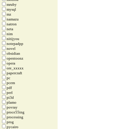
mruby
mysql
mz
namazu
natron
neta
nim
nitijyou
notepadpp
novel
obsidian
opentoonz
opera
ore_xxxxx
papercraft
pc
pcem
pdf
perl
pi3d
plamo
povray
proce55ing
processing
prog
pycairo