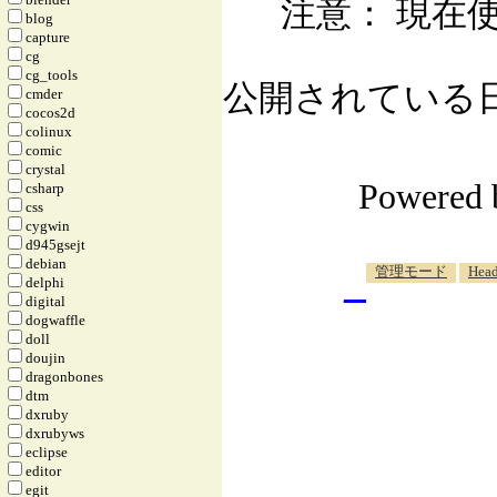
注意： 現在使
blog
capture
cg
cg_tools
公開されている日記自
cmder
cocos2d
colinux
comic
crystal
Powered
csharp
css
cygwin
d945gsejt
debian
_
管理モード
Head
delphi
digital
dogwaffle
doll
doujin
dragonbones
dtm
dxruby
dxrubyws
eclipse
editor
egit