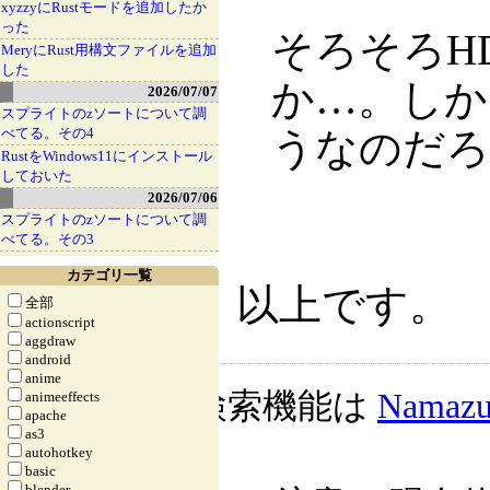
xyzzyにRustモードを追加したか
った
そろそろH
MeryにRust用構文ファイルを追加
した
か…。しか
2026/07/07
スプライトのzソートについて調
べてる。その4
うなのだろ
RustをWindows11にインストール
しておいた
2026/07/06
スプライトのzソートについて調
べてる。その3
カテゴリ一覧
以上です。
全部
actionscript
aggdraw
android
anime
検索機能は
Namaz
animeeffects
apache
as3
autohotkey
basic
blender