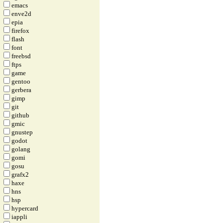
emacs
enve2d
epia
firefox
flash
font
freebsd
ftps
game
gentoo
gerbera
gimp
git
github
gmic
gnustep
godot
golang
gomi
gosu
grafx2
haxe
hns
hsp
hypercard
iappli