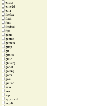
emacs
enve2d
epia
firefox
flash
font
freebsd
ftps
game
gentoo
gerbera
gimp
git
github
gmic
gnustep
godot
golang
gomi
gosu
grafx2
haxe
hns
hsp
hypercard
iappli