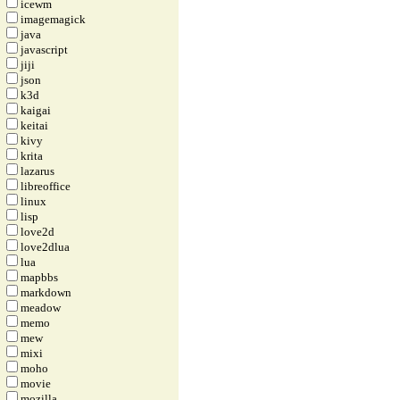
icewm
imagemagick
java
javascript
jiji
json
k3d
kaigai
keitai
kivy
krita
lazarus
libreoffice
linux
lisp
love2d
love2dlua
lua
mapbbs
markdown
meadow
memo
mew
mixi
moho
movie
mozilla