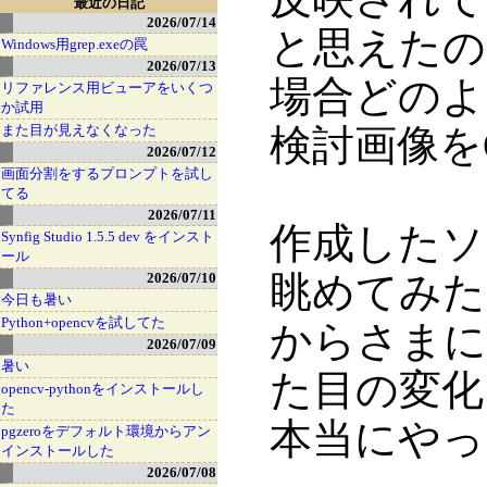
最近の日記
2026/07/14
と思えたの
Windows用grep.exeの罠
2026/07/13
場合どのよ
リファレンス用ビューアをいくつ
か試用
また目が見えなくなった
検討画像を
2026/07/12
画面分割をするプロンプトを試し
てる
2026/07/11
作成したソ
Synfig Studio 1.5.5 dev をインスト
ール
眺めてみた
2026/07/10
今日も暑い
Python+opencvを試してた
からさまに
2026/07/09
暑い
た目の変化
opencv-pythonをインストールし
た
本当にやっ
pgzeroをデフォルト環境からアン
インストールした
2026/07/08