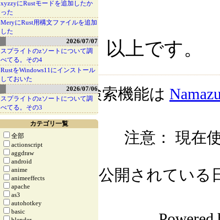
xyzzyにRustモードを追加したか
った
MeryにRust用構文ファイルを追加
した
2026/07/07
以上です。
スプライトのzソートについて調
べてる。その4
RustをWindows11にインストール
しておいた
2026/07/06
検索機能は
Namaz
スプライトのzソートについて調
べてる。その3
カテゴリ一覧
注意： 現在使
全部
actionscript
aggdraw
android
anime
公開されている日記自
animeeffects
apache
as3
autohotkey
basic
Powered
blender