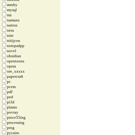
mruby
mysql
mz
namazu
natron
neta
nim
nitijyou
notepadpp
novel
obsidian
opentoonz
opera
ore_xxxxx
papercraft
pc
pcem
pdf
perl
pi3d
plamo
povray
proce55ing
processing
prog
pycairo