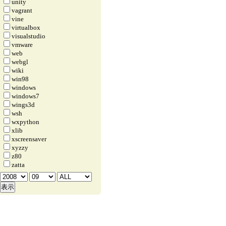
unity
vagrant
vine
virtualbox
visualstudio
vmware
web
webgl
wiki
win98
windows
windows7
wings3d
wsh
wxpython
xlib
xscreensaver
xyzzy
z80
zatta