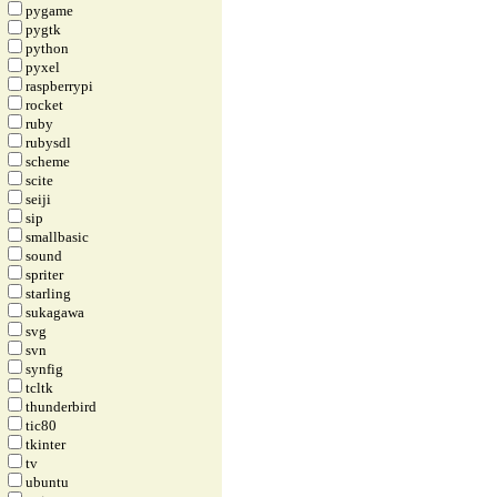
pygame
pygtk
python
pyxel
raspberrypi
rocket
ruby
rubysdl
scheme
scite
seiji
sip
smallbasic
sound
spriter
starling
sukagawa
svg
svn
synfig
tcltk
thunderbird
tic80
tkinter
tv
ubuntu