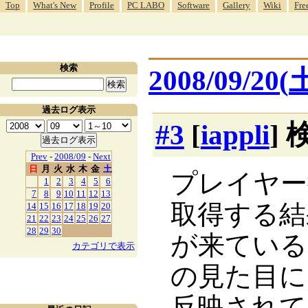
Top
What's New
Profile
PC LABO
Software
Gallery
Wiki
Fre
検索
2008/09/20(
過去ログ表示
#3
[
iappli
]
Prev
-
2008/09
-
Next
日
月
火
水
木
金
土
プレイヤー
1
2
3
4
5
6
7
8
9
10
11
12
13
取得する結
14
15
16
17
18
19
20
21
22
23
24
25
26
27
28
29
30
が来ている
カテゴリで表示
の見た目に
反映されて