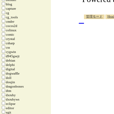
blog
capture
cg
_
管理モード
Head
cg_tools
cmder
cocos2d
colinux
comic
crystal
csharp
css
cygwin
d945gsejt
debian
delphi
digital
dogwaffle
doll
doujin
dragonbones
dtm
dxruby
dxrubyws
eclipse
editor
egit