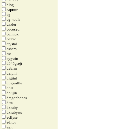
blog
capture
cg
cg_tools
cmder
cocos2d
colinux
comic
crystal
csharp
css
cygwin
d945gsejt
debian
delphi
digital
dogwaffle
doll
doujin
dragonbones
dtm
dxruby
dxrubyws
eclipse
editor
egit