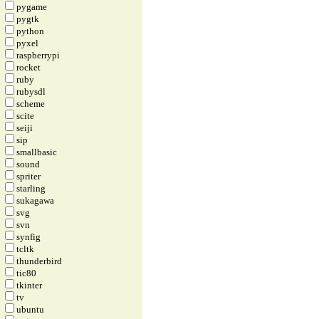
pygame
pygtk
python
pyxel
raspberrypi
rocket
ruby
rubysdl
scheme
scite
seiji
sip
smallbasic
sound
spriter
starling
sukagawa
svg
svn
synfig
tcltk
thunderbird
tic80
tkinter
tv
ubuntu