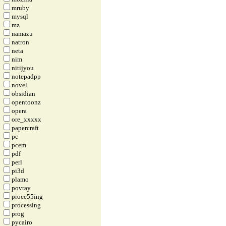
mruby
mysql
mz
namazu
natron
neta
nim
nitijyou
notepadpp
novel
obsidian
opentoonz
opera
ore_xxxxx
papercraft
pc
pcem
pdf
perl
pi3d
plamo
povray
proce55ing
processing
prog
pycairo