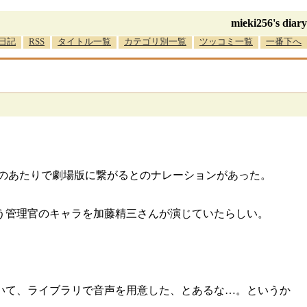
mieki256's diary
日記
RSS
タイトル一覧
カテゴリ別一覧
ツッコミ一覧
一番下へ
後のあたりで劇場版に繋がるとのナレーションがあった。
う管理官のキャラを加藤精三さんが演じていたらしい。
いて、ライブラリで音声を用意した、とあるな…。というか