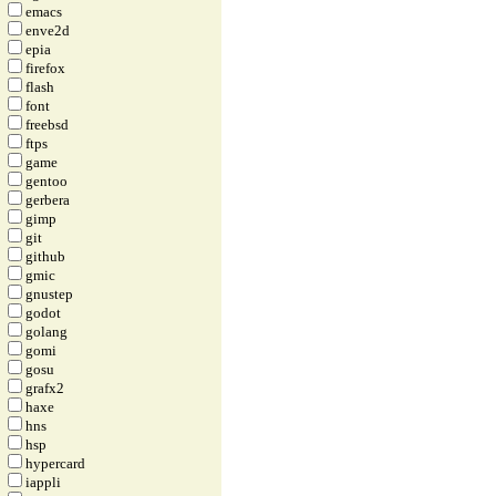
emacs
enve2d
epia
firefox
flash
font
freebsd
ftps
game
gentoo
gerbera
gimp
git
github
gmic
gnustep
godot
golang
gomi
gosu
grafx2
haxe
hns
hsp
hypercard
iappli