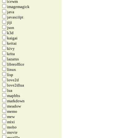
icewm
imagemagick
java
javascript
jiji
json
k3d
kaigai
keitai
kivy
krita
lazarus
libreoffice
linux
lisp
love2d
love2dlua
lua
mapbbs
markdown
meadow
memo
mew
mixi
moho
movie
mozilla