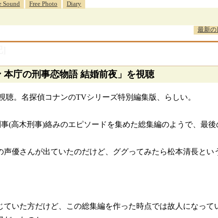
e Sound
Free Photo
Diary
最新の
]
ン 本庁の刑事恋物語 結婚前夜」を視聴
で視聴。名探偵コナンのTVシリーズ特別編集版、らしい。
刑事(高木刑事)絡みのエピソードを集めた総集編のようで、最
の声優さんが出ていたのだけど、ググってみたら松本清長とい
じていた方だけど、この総集編を作った時点では故人になって