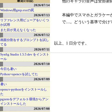
最近の日記
他のキャラの音声は全部新
2026/07/14
Windows用grep.exeの罠
本編中でスマホとガラケー
2026/07/13
リファレンス用ビューアをいくつ
で…。どういう基準で分け
か試用
また目が見えなくなった
2026/07/12
画面分割をするプロンプトを試し
以上、1 日分です。
てる
2026/07/11
Synfig Studio 1.5.5 dev をインスト
ール
2026/07/10
今日も暑い
Python+opencvを試してた
2026/07/09
暑い
opencv-pythonをインストールし
た
pgzeroをデフォルト環境からアン
インストールした
2026/07/08