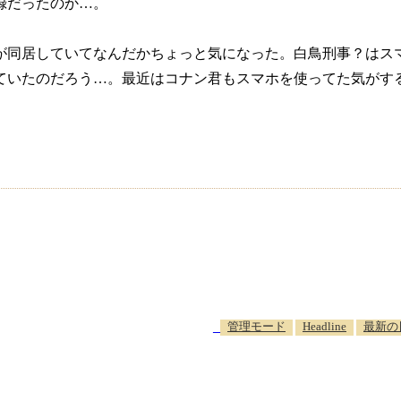
録だったのか…。
が同居していてなんだかちょっと気になった。白鳥刑事？はス
ていたのだろう…。最近はコナン君もスマホを使ってた気がす
_
管理モード
Headline
最新の