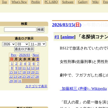
Top
What's New
Profile
PC LABO
Software
Gallery
Wiki
Fre
検索
2026/03/15(
日
)
[n年前の日記
#1
[
anime
] 「名探偵コナ
過去ログ表示
BS12で放送されていたの
Prev
-
2026/03
-
Next
日
月
火
水
木
金
土
女性刑事(佐藤刑事)と男性
1
2
3
4
5
6
7
8
9
10
11
12
13
14
15
16
17
18
19
20
21
劇中で、フガフガした感じ
22
23
24
25
26
27
28
29
30
31
カテゴリで表示
_
加藤精三 (声優) - Wikipedia
「巨人の星」の星一徹を演