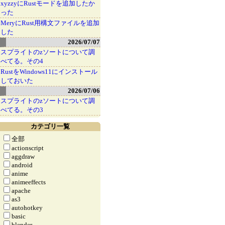
xyzzyにRustモードを追加したか
った
MeryにRust用構文ファイルを追加
した
2026/07/07
スプライトのzソートについて調
べてる。その4
RustをWindows11にインストール
しておいた
2026/07/06
スプライトのzソートについて調
べてる。その3
カテゴリ一覧
全部
actionscript
aggdraw
android
anime
animeeffects
apache
as3
autohotkey
basic
blender