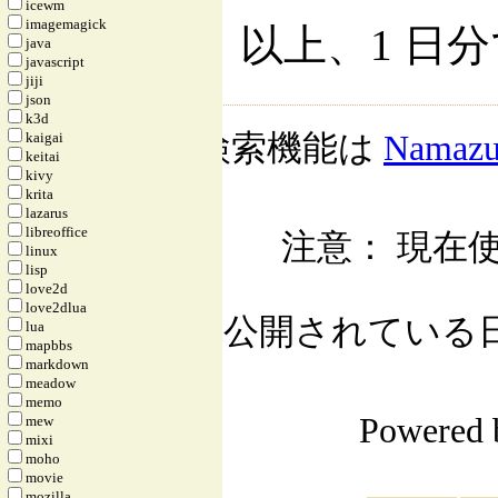
icewm
imagemagick
以上、1 日
java
javascript
jiji
json
k3d
検索機能は
Namaz
kaigai
keitai
kivy
krita
lazarus
libreoffice
注意： 現在使
linux
lisp
love2d
love2dlua
公開されている日記自
lua
mapbbs
markdown
meadow
memo
Powered
mew
mixi
moho
movie
mozilla