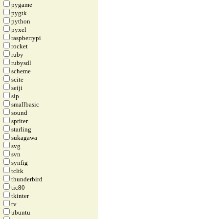
pygame
pygtk
python
pyxel
raspberrypi
rocket
ruby
rubysdl
scheme
scite
seiji
sip
smallbasic
sound
spriter
starling
sukagawa
svg
svn
synfig
tcltk
thunderbird
tic80
tkinter
tv
ubuntu