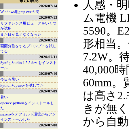
最近の日記
人感・明
2026/07/14
Windows用grep.exeの罠
ム電機 LD
2026/07/13
リファレンス用ビューアをいくつ
5590。
か試用
また目が見えなくなった
形相当。
2026/07/12
画面分割をするプロンプトを試し
てる
7.2W
2026/07/11
Synfig Studio 1.5.5 dev をインスト
40,00
ール
2026/07/10
60mm
今日も暑い
Python+opencvを試してた
2026/07/09
は高さ2.
暑い
opencv-pythonをインストールし
きが無く
た
pgzeroをデフォルト環境からアン
から自動
インストールした
2026/07/08