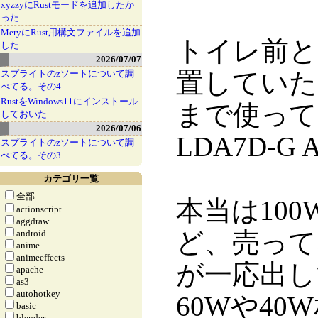
xyzzyにRustモードを追加したか
った
MeryにRust用構文ファイルを追加
トイレ前と
した
2026/07/07
置していた
スプライトのzソートについて調
べてる。その4
RustをWindows11にインストール
まで使って
しておいた
2026/07/06
LDA7D-G
スプライトのzソートについて調
べてる。その3
カテゴリ一覧
全部
本当は10
actionscript
aggdraw
ど、売って
android
anime
animeeffects
が一応出し
apache
as3
autohotkey
60Wや4
basic
blender