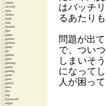
emacs
はバッチリ
enve2d
epia
firefox
るあたりも
flash
font
freebsd
ftps
game
問題が出て
gentoo
gerbera
で、ついつ
gimp
git
github
しまいそう
gmic
gnustep
godot
になってし
golang
gomi
人が困って
gosu
grafx2
haxe
hns
hsp
hypercard
iappli