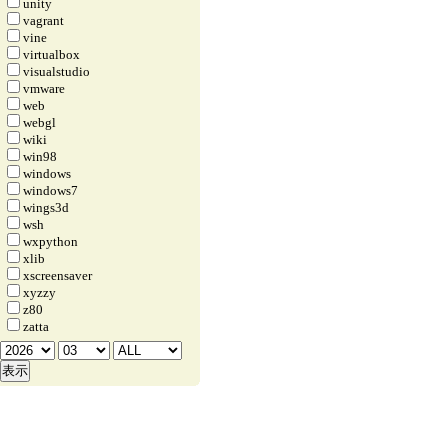
unity
vagrant
vine
virtualbox
visualstudio
vmware
web
webgl
wiki
win98
windows
windows7
wings3d
wsh
wxpython
xlib
xscreensaver
xyzzy
z80
zatta