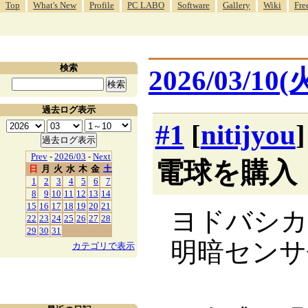
Top
What's New
Profile
PC LABO
Software
Gallery
Wiki
Fre
検索
2026/03/10(
過去ログ表示
#1
[
nitijyou
Prev
-
2026/03
-
Next
電球を購入
日
月
火
水
木
金
土
1
2
3
4
5
6
7
8
9
10
11
12
13
14
15
16
17
18
19
20
21
ヨドバシカ
22
23
24
25
26
27
28
29
30
31
明暗センサ
カテゴリで表示