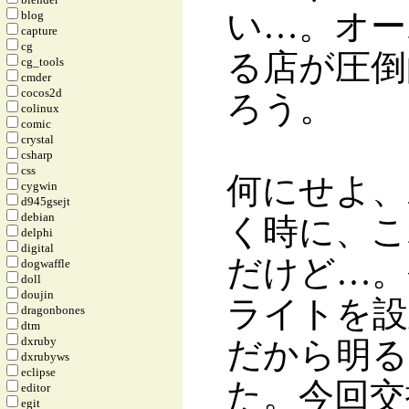
い…。オー
blog
capture
cg
る店が圧倒
cg_tools
cmder
cocos2d
ろう。
colinux
comic
crystal
csharp
css
何にせよ、
cygwin
d945gsejt
debian
く時に、こ
delphi
digital
だけど…。
dogwaffle
doll
doujin
ライトを設
dragonbones
dtm
dxruby
だから明る
dxrubyws
eclipse
た。今回交
editor
egit