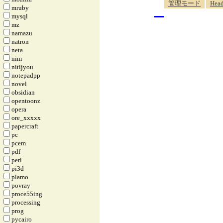
_
管理モード
Head
mruby
mysql
mz
namazu
natron
neta
nim
nitijyou
notepadpp
novel
obsidian
opentoonz
opera
ore_xxxxx
papercraft
pc
pcem
pdf
perl
pi3d
plamo
povray
proce55ing
processing
prog
pycairo