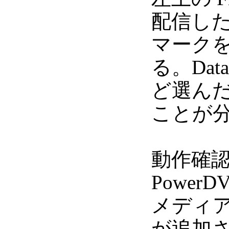
配信し
マーク
る。Da
ど選ん
ことが
動作確認。
Power
メディア(
が追加さ