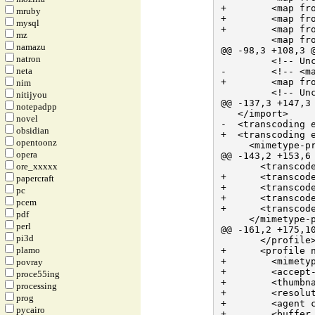
+        <map fro
mruby
+        <map fro
mysql
+        <map fro
mz
         <map fro
namazu
@@ -98,3 +108,3 @
natron
         <!-- Unc
neta
-        <!-- <ma
+        <map fro
nim
         <!-- Un
nitijyou
@@ -137,3 +147,3 
notepadpp
   </import>

novel
-  <transcoding e
obsidian
+  <transcoding e
opentoonz
     <mimetype-pr
opera
@@ -143,2 +153,6 
ore_xxxxx
       <transcode
+      <transcode
papercraft
+      <transcode
pc
+      <transcode
pcem
+      <transcode
pdf
     </mimetype-p
perl
@@ -161,2 +175,10
pi3d
       </profile>
plamo
+      <profile n
+        <mimetyp
povray
+        <accept-
proce55ing
+        <thumbna
processing
+        <resolut
prog
+        <agent 
pycairo
+        <buffer 