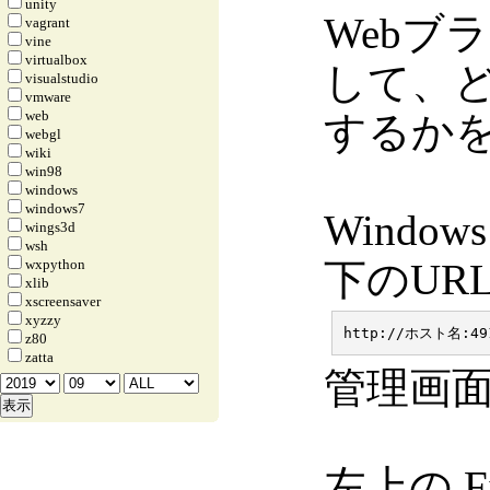
unity
Webブ
vagrant
vine
virtualbox
して、
visualstudio
vmware
web
するか
webgl
wiki
win98
windows
windows7
Windo
wings3d
wsh
wxpython
下のUR
xlib
xscreensaver
xyzzy
z80
zatta
管理画
左上の F