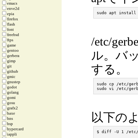
emacs
enve2d
epia
firefox
flash
font
freebsd
/etc/ge
ftps
game
gentoo
ル。バ
gerbera
gimp
する。
git
github
gmic
gnustep
sudo cp /etc/gerb
godot
golang
gomi
gosu
grafx2
以下の
haxe
hns
hsp
hypercard
$ diff -U 1 /etc/
iappli