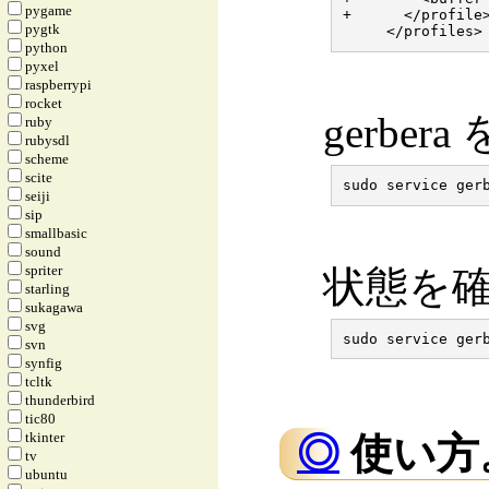
pygame
+      </profile>
pygtk
python
pyxel
raspberrypi
rocket
gerber
ruby
rubysdl
scheme
scite
seiji
sip
smallbasic
sound
spriter
状態を
starling
sukagawa
svg
svn
synfig
tcltk
thunderbird
tic80
tkinter
◎
使い方。
tv
ubuntu