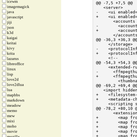
icewm
@@ -7,5 +7,5 @@

imagemagick
   <server>

java
-    <ui enabled=
+    <ui enabled=
javascript
       <accounts 
jiji
-        <account
json
+        <account
k3d
       </accounts
kaigai
@@ -36,3 +36,3 @@
keitai
     </storage>

kivy
-    <protocolIn
krita
+    <protocolIn
     <!--

lazarus
@@ -54,3 +54,3 @@
libreoffice
     <extended-ru
linux
-      <ffmpegthu
lisp
+      <ffmpegthu
love2d
         <thumbna
love2dlua
@@ -69,2 +69,4 @@
lua
   <import hidden
+    <filesystem-
mapbbs
+    <metadata-ch
markdown
     <scripting s
meadow
@@ -78,2 +80,10 @
memo
       <extension
mew
+        <map fro
mixi
+        <map fro
moho
+        <map fro
movie
+        <map fro
+        <map fro
mozilla