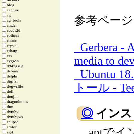
blog
capture
cg
参考ページ
cg_tools
cmder
cocos2d
colinux
comic
_
Gerbera - A
crystal
csharp
css
media to de
cygwin
d945gsejt
_
Ubuntu 1
debian
delphi
digital
トール - Tee
dogwaffle
doll
doujin
dragonbones
dtm
◎
インス
dxruby
dxrubyws
eclipse
editor
aptで
egit