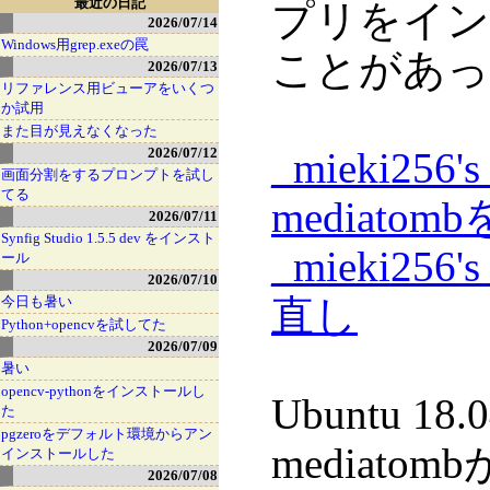
最近の日記
プリをイン
2026/07/14
Windows用grep.exeの罠
ことがあっ
2026/07/13
リファレンス用ビューアをいくつ
か試用
また目が見えなくなった
2026/07/12
_
mieki256'
画面分割をするプロンプトを試し
てる
mediato
2026/07/11
Synfig Studio 1.5.5 dev をインスト
_
mieki256
ール
2026/07/10
直し
今日も暑い
Python+opencvを試してた
2026/07/09
暑い
opencv-pythonをインストールし
Ubuntu 
た
pgzeroをデフォルト環境からアン
mediat
インストールした
2026/07/08