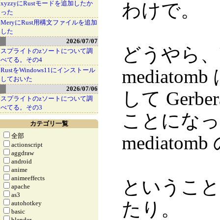
xyzzyにRustモードを追加したか
わけで。
った
MeryにRust用構文ファイルを追加
した
2026/07/07
どうやら、Ub
スプライトのzソートについて調
べてる。その4
mediat
RustをWindows11にインストール
しておいた
2026/07/06
して Ger
スプライトのzソートについて調
べてる。その3
ことになっ
カテゴリ一覧
全部
mediat
actionscript
aggdraw
android
anime
animeeffects
ということ
apache
as3
たり。
autohotkey
basic
blender