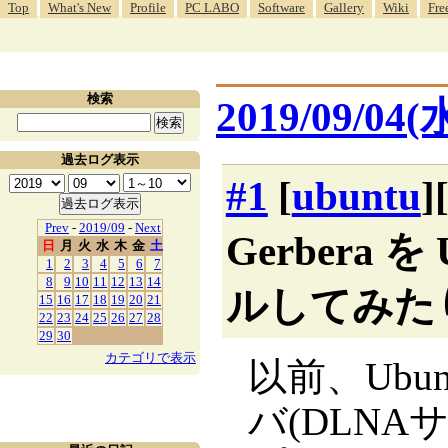
Top
What's New
Profile
PC LABO
Software
Gallery
Wiki
Fre
検索
2019/09/04(
過去ログ表示
#1
[
ubuntu
]
Prev
-
2019/09
-
Next
Gerbera を
日
月
火
水
木
金
土
1
2
3
4
5
6
7
8
9
10
11
12
13
14
ルしてみた
15
16
17
18
19
20
21
22
23
24
25
26
27
28
29
30
カテゴリで表示
以前、Ubun
バ(DLNAサ