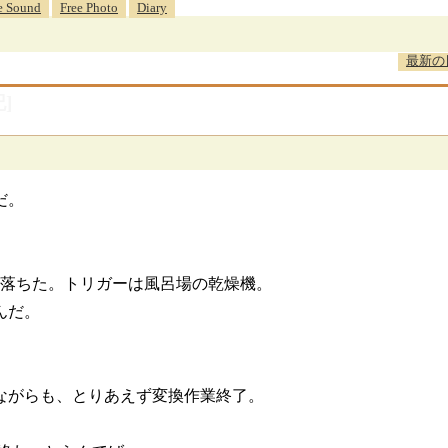
e Sound
Free Photo
Diary
最新の
]
だ。
が落ちた。トリガーは風呂場の乾燥機。
んだ。
ながらも、とりあえず変換作業終了。