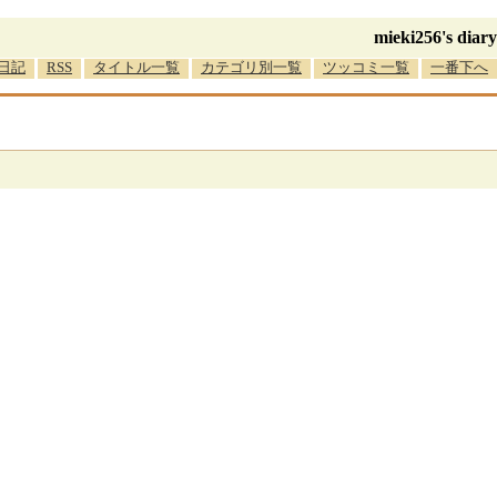
mieki256's diary
日記
RSS
タイトル一覧
カテゴリ別一覧
ツッコミ一覧
一番下へ