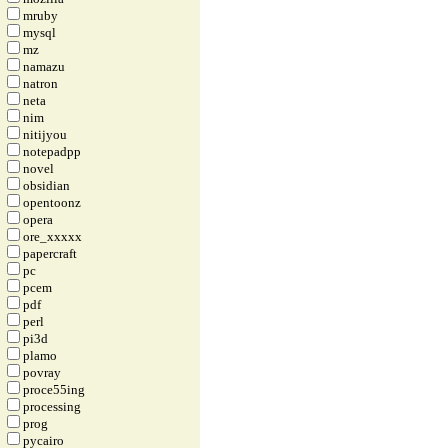
mruby
mysql
mz
namazu
natron
neta
nim
nitijyou
notepadpp
novel
obsidian
opentoonz
opera
ore_xxxxx
papercraft
pc
pcem
pdf
perl
pi3d
plamo
povray
proce55ing
processing
prog
pycairo