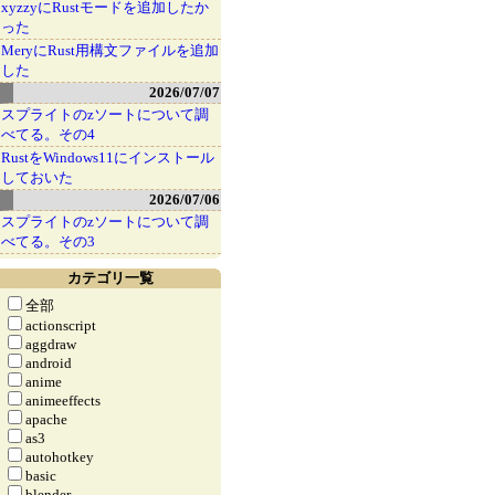
xyzzyにRustモードを追加したか
った
MeryにRust用構文ファイルを追加
した
2026/07/07
スプライトのzソートについて調
べてる。その4
RustをWindows11にインストール
しておいた
2026/07/06
スプライトのzソートについて調
べてる。その3
カテゴリ一覧
全部
actionscript
aggdraw
android
anime
animeeffects
apache
as3
autohotkey
basic
blender