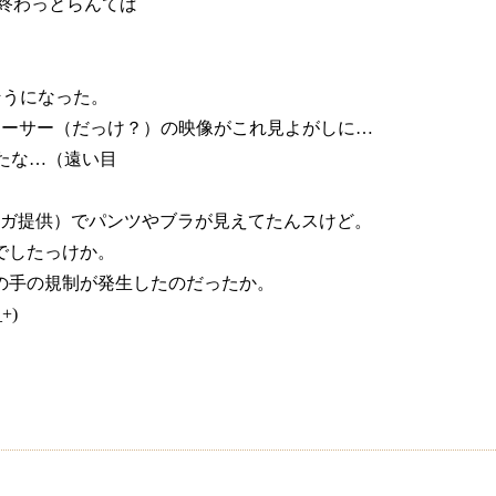
だ終わっとらんてば
出そうになった。
レーサー（だっけ？）の映像がこれ見よがしに…
たな…（遠い目
D（セガ提供）でパンツやブラが見えてたんスけど。
でしたっけか。
の手の規制が発生したのだったか。
+)