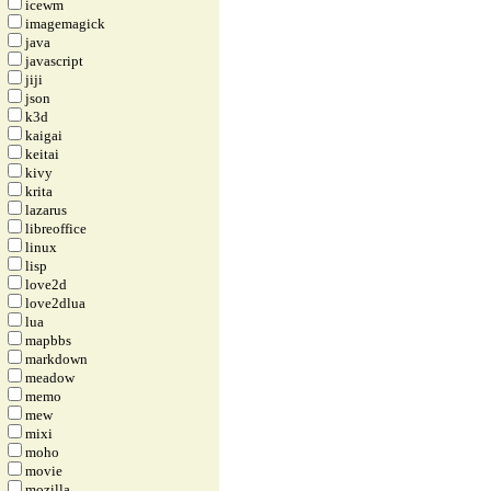
icewm
imagemagick
java
javascript
jiji
json
k3d
kaigai
keitai
kivy
krita
lazarus
libreoffice
linux
lisp
love2d
love2dlua
lua
mapbbs
markdown
meadow
memo
mew
mixi
moho
movie
mozilla