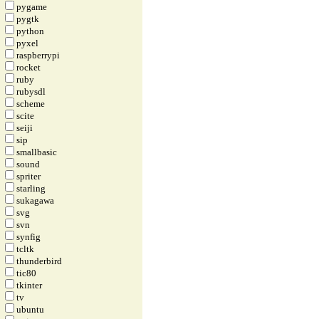
pygame
pygtk
python
pyxel
raspberrypi
rocket
ruby
rubysdl
scheme
scite
seiji
sip
smallbasic
sound
spriter
starling
sukagawa
svg
svn
synfig
tcltk
thunderbird
tic80
tkinter
tv
ubuntu