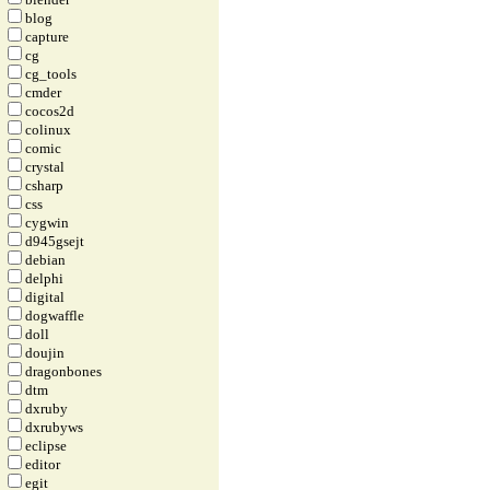
blog
capture
cg
cg_tools
cmder
cocos2d
colinux
comic
crystal
csharp
css
cygwin
d945gsejt
debian
delphi
digital
dogwaffle
doll
doujin
dragonbones
dtm
dxruby
dxrubyws
eclipse
editor
egit