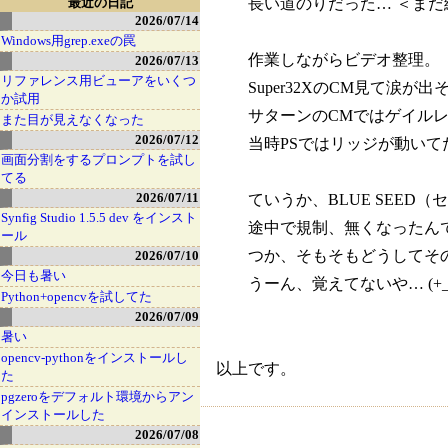
最近の日記
長い道のりだった… ＜ま
2026/07/14
Windows用grep.exeの罠
作業しながらビデオ整理。
2026/07/13
リファレンス用ビューアをいくつ
Super32XのCM見て涙が
か試用
サターンのCMではゲイル
また目が見えなくなった
2026/07/12
当時PSではリッジが動いて
画面分割をするプロンプトを試し
てる
2026/07/11
ていうか、BLUE SEE
Synfig Studio 1.5.5 dev をインスト
途中で規制、無くなったん
ール
つか、そもそもどうしてそ
2026/07/10
今日も暑い
うーん、覚えてないや… (+_
Python+opencvを試してた
2026/07/09
暑い
opencv-pythonをインストールし
以上です。
た
pgzeroをデフォルト環境からアン
インストールした
2026/07/08