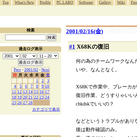
Top
What's New
Profile
PC LABO
Software
Gallery
Wiki
Fre
検索
2001/02/16(金)
[n年前の日記
#1
X68Kの復旧
過去ログ表示
何の為のチームワークなん
いや、なんとなく。
Prev
-
2001/02
-
Next
日
月
火
水
木
金
土
1
2
3
4
5
6
7
8
9
10
X68Kで作業中、ブレーカ
11
12
13
14
15
16
17
復旧作業、どうすりゃいい
18
19
20
21
22
23
24
25
26
27
28
chkdskでいいの？
カテゴリで表示
などというトラブルがあり
後は動作確認のみ。