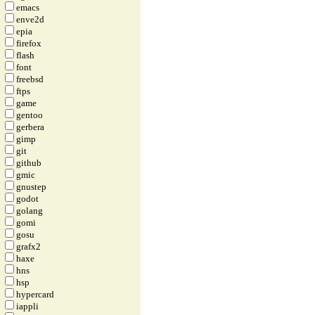
emacs
enve2d
epia
firefox
flash
font
freebsd
ftps
game
gentoo
gerbera
gimp
git
github
gmic
gnustep
godot
golang
gomi
gosu
grafx2
haxe
hns
hsp
hypercard
iappli