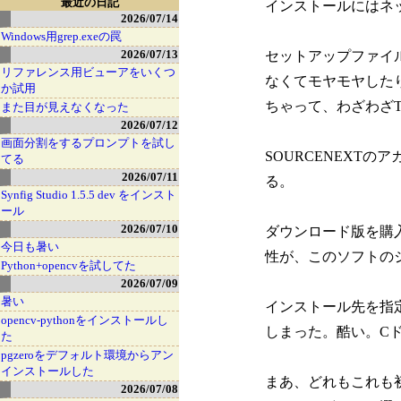
最近の日記
インストールにはネ
2026/07/14
Windows用grep.exeの罠
2026/07/13
セットアップファイ
リファレンス用ビューアをいくつ
なくてモヤモヤした
か試用
ちゃって、わざわざ
また目が見えなくなった
2026/07/12
画面分割をするプロンプトを試し
SOURCENEXT
てる
2026/07/11
る。
Synfig Studio 1.5.5 dev をインスト
ール
2026/07/10
ダウンロード版を購
今日も暑い
性が、このソフトの
Python+opencvを試してた
2026/07/09
暑い
インストール先を指定するダ
opencv-pythonをインストールし
しまった。酷い。C
た
pgzeroをデフォルト環境からアン
インストールした
まあ、どれもこれも
2026/07/08