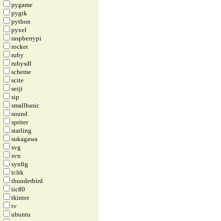
pygame
pygtk
python
pyxel
raspberrypi
rocket
ruby
rubysdl
scheme
scite
seiji
sip
smallbasic
sound
spriter
starling
sukagawa
svg
svn
synfig
tcltk
thunderbird
tic80
tkinter
tv
ubuntu