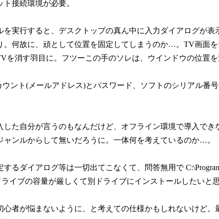
ット接続環境が必要。
ルを実行すると、デスクトップの真ん中に入力ダイアログが表
り。何故に、頑として位置を固定してしまうのか…。TV画面
TVを消す羽目に。フツーこの手のソレは、ウインドウの位置
のアカウント(メールアドレス)とパスワード、ソフトのシリアル番号
入した自分が言うのもなんだけど、オフライン環境で導入でき
ジャンルからして無いだろうに。一体何を考えているのか…。
イアログ等は一切出てこなくて、問答無用で C:\Program Files\
ドライブの容量が厳しくて別ドライブにインストールしたいと
初心者が悩まないように、と考えての仕様かもしれないけど。