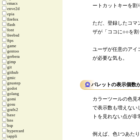
emacs
ートカットキーを割
enve2d
epia
firefox
ただ、登録したコマ
flash
font
ザが「ココに○○を
freebsd
ftps
game
ユーザが任意のアイ
gentoo
gerbera
が必要な気も。
gimp
git
github
gmic
gnustep
◎
パレットの表示個数が
godot
golang
カラーツールの色見
gomi
gosu
で表示数も増えない
grafx2
haxe
トを見れない点が非
hns
hsp
hypercard
例えば、色1つあたり
iappli