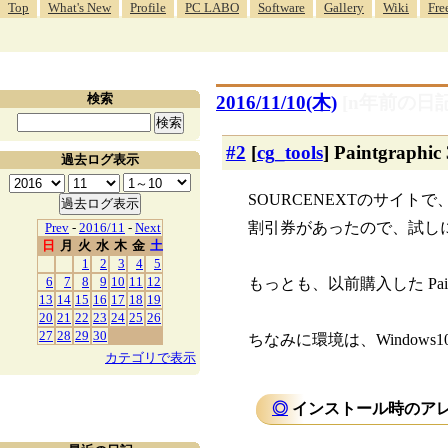
Top
What's New
Profile
PC LABO
Software
Gallery
Wiki
Fre
検索
2016/11/10(木)
[n年前の日記
#2
[
cg_tools
] Paintgraph
過去ログ表示
SOURCENEXTのサイトで
割引券があったので、試し
Prev
-
2016/11
-
Next
日
月
火
水
木
金
土
1
2
3
4
5
6
7
8
9
10
11
12
もっとも、以前購入した Pa
13
14
15
16
17
18
19
20
21
22
23
24
25
26
27
28
29
30
ちなみに環境は、Windows10
カテゴリで表示
◎
インストール時のアレ