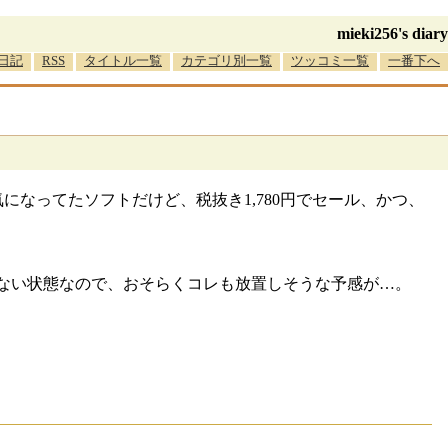
mieki256's diary
日記
RSS
タイトル一覧
カテゴリ別一覧
ツッコミ一覧
一番下へ
くなく気になってたソフトだけど、税抜き1,780円でセール、かつ、
すらしてない状態なので、おそらくコレも放置しそうな予感が…。