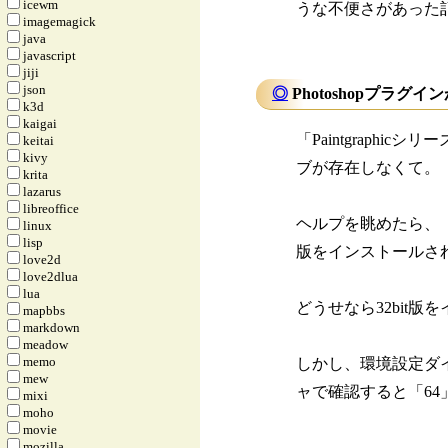
icewm
うな不便さがあった
imagemagick
java
javascript
jiji
json
◎
Photoshopプラグイ
k3d
kaigai
「Paintgraph
keitai
kivy
ブが存在しなくて。
krita
lazarus
libreoffice
ヘルプを眺めたら、「Ph
linux
lisp
版をインストールさ
love2d
love2dlua
lua
どうせなら32bit
mapbbs
markdown
meadow
memo
しかし、環境設定ダイ
mew
ャで確認すると「6
mixi
moho
movie
mozilla