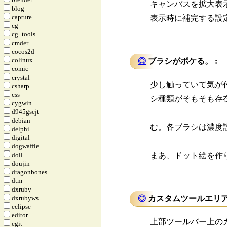
キャンバスを拡大表
blog
capture
表示時に補完する設
cg
cg_tools
cmder
cocos2d
colinux
◎
ブラシがボケる。 :
comic
crystal
少し触っていて気が
csharp
css
シ種類がそもそも存
cygwin
d945gsejt
debian
む。各ブラシは濃度
delphi
digital
dogwaffle
doll
まあ、ドット絵を作り
doujin
dragonbones
dtm
dxruby
dxrubyws
◎
カスタムツールエリア
eclipse
editor
上部ツールバー上の
egit