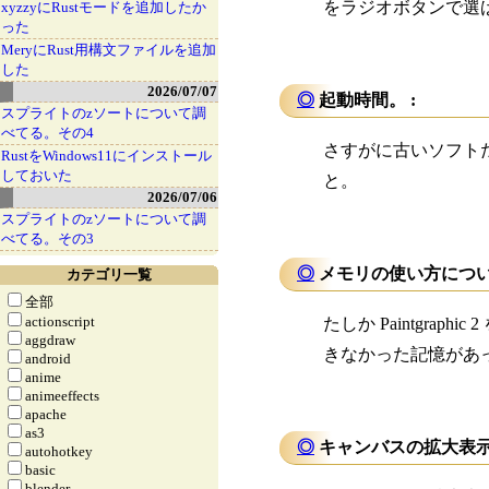
をラジオボタンで選
xyzzyにRustモードを追加したか
った
MeryにRust用構文ファイルを追加
した
2026/07/07
◎
起動時間。 :
スプライトのzソートについて調
べてる。その4
さすがに古いソフト
RustをWindows11にインストール
しておいた
と。
2026/07/06
スプライトのzソートについて調
べてる。その3
◎
メモリの使い方につい
カテゴリ一覧
全部
actionscript
たしか Paintg
aggdraw
きなかった記憶があ
android
anime
animeeffects
apache
as3
◎
キャンバスの拡大表示
autohotkey
basic
blender