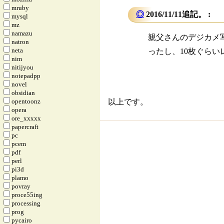
mruby
◎
2016/11/11追記。 :
mysql
mz
namazu
親父さんのデジカメ写
natron
neta
ったし、10枚ぐら
nim
nitijyou
notepadpp
novel
obsidian
opentoonz
以上です。
opera
ore_xxxxx
papercraft
pc
pcem
pdf
perl
pi3d
plamo
povray
proce55ing
processing
prog
pycairo