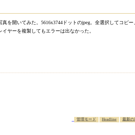
真を開いてみた。5616x3744ドットのjpeg。全選択して
いレイヤーを複製してもエラーは出なかった。
_
管理モード
Headline
最新の