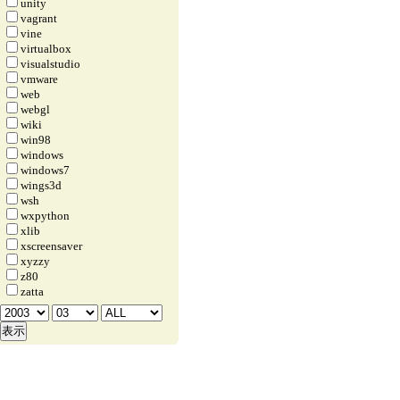
unity
vagrant
vine
virtualbox
visualstudio
vmware
web
webgl
wiki
win98
windows
windows7
wings3d
wsh
wxpython
xlib
xscreensaver
xyzzy
z80
zatta