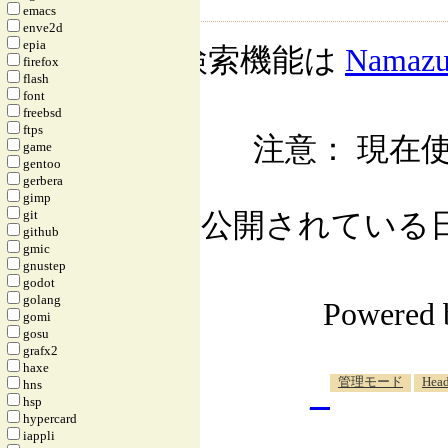
emacs
enve2d
epia
検索機能は
Namaz
firefox
flash
font
freebsd
ftps
注意： 現在使
game
gentoo
gerbera
gimp
git
公開されている日記自
github
gmic
gnustep
godot
golang
Powered
gomi
gosu
grafx2
haxe
_
管理モード
Head
hns
hsp
hypercard
iappli