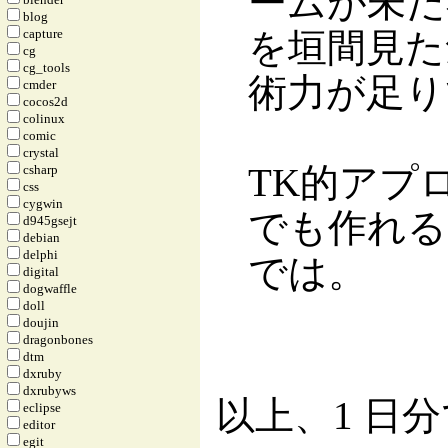
ームが未だ
blog
capture
を垣間見た
cg
cg_tools
術力が足り
cmder
cocos2d
colinux
comic
crystal
TK的アプ
csharp
css
cygwin
でも作れる
d945gsejt
debian
delphi
では。
digital
dogwaffle
doll
doujin
dragonbones
dtm
dxruby
dxrubyws
以上、1 日
eclipse
editor
egit