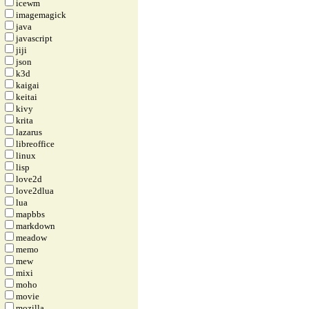
icewm
imagemagick
java
javascript
jiji
json
k3d
kaigai
keitai
kivy
krita
lazarus
libreoffice
linux
lisp
love2d
love2dlua
lua
mapbbs
markdown
meadow
memo
mew
mixi
moho
movie
mozilla