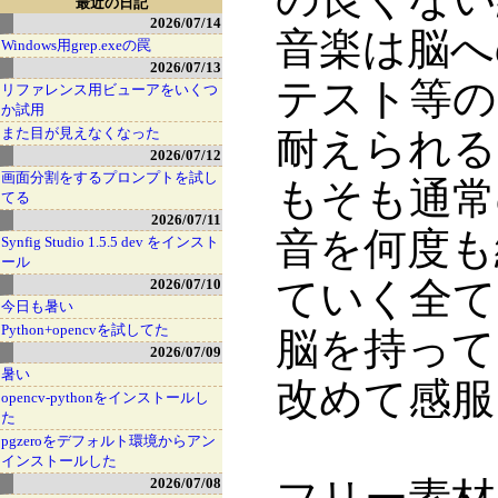
最近の日記
2026/07/14
音楽は脳へ
Windows用grep.exeの罠
2026/07/13
テスト等の
リファレンス用ビューアをいくつ
か試用
また目が見えなくなった
耐えられる
2026/07/12
画面分割をするプロンプトを試し
もそも通常
てる
2026/07/11
音を何度も
Synfig Studio 1.5.5 dev をインスト
ール
ていく全て
2026/07/10
今日も暑い
Python+opencvを試してた
脳を持って
2026/07/09
暑い
改めて感服
opencv-pythonをインストールし
た
pgzeroをデフォルト環境からアン
インストールした
2026/07/08