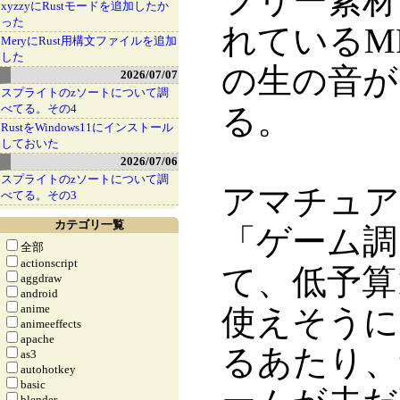
フリー素材
xyzzyにRustモードを追加したか
った
れているM
MeryにRust用構文ファイルを追加
した
の生の音が
2026/07/07
スプライトのzソートについて調
べてる。その4
る。
RustをWindows11にインストール
しておいた
2026/07/06
スプライトのzソートについて調
アマチュア
べてる。その3
カテゴリ一覧
「ゲーム調
全部
actionscript
て、低予算
aggdraw
android
anime
使えそうに
animeeffects
apache
るあたり、
as3
autohotkey
basic
blender