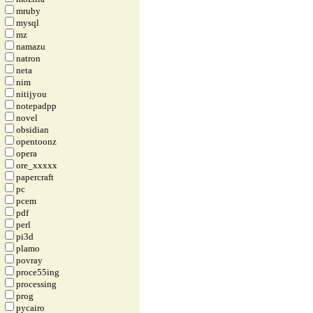
mruby
mysql
mz
namazu
natron
neta
nim
nitijyou
notepadpp
novel
obsidian
opentoonz
opera
ore_xxxxx
papercraft
pc
pcem
pdf
perl
pi3d
plamo
povray
proce55ing
processing
prog
pycairo