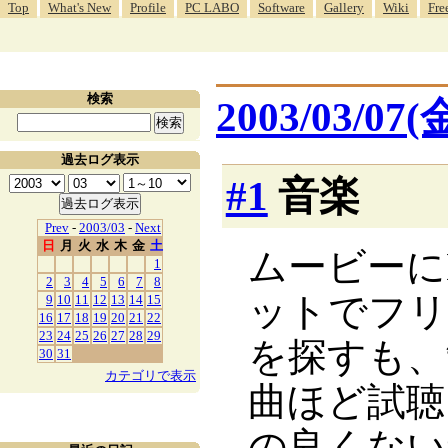
Top
What's New
Profile
PC LABO
Software
Gallery
Wiki
Fre
検索
2003/03/07(
過去ログ表示
#1
音楽
Prev
-
2003/03
-
Next
日
月
火
水
木
金
土
ムービーに
1
2
3
4
5
6
7
8
ットでフリ
9
10
11
12
13
14
15
16
17
18
19
20
21
22
23
24
25
26
27
28
29
を探すも、
30
31
カテゴリで表示
曲ほど試聴
の良くない