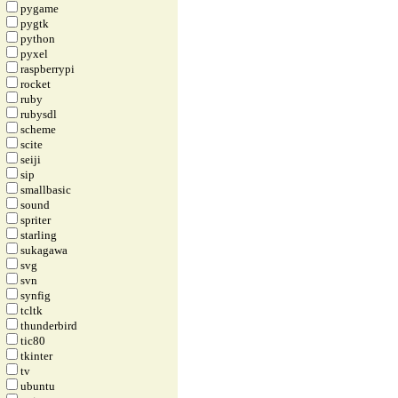
pygame
pygtk
python
pyxel
raspberrypi
rocket
ruby
rubysdl
scheme
scite
seiji
sip
smallbasic
sound
spriter
starling
sukagawa
svg
svn
synfig
tcltk
thunderbird
tic80
tkinter
tv
ubuntu