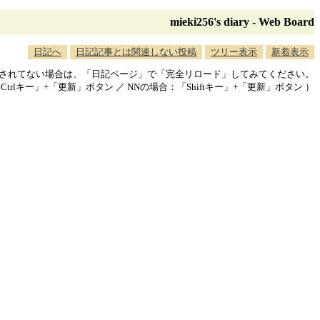
mieki256's diary - Web Board
日記へ
日記記事とは関連しない投稿
ツリー表示
新着表示
映されてない場合は、「日記ページ」で「完全リロード」してみてください。
「Ctrlキー」+「更新」ボタン ／ NNの場合：「Shiftキー」+「更新」ボタン ）