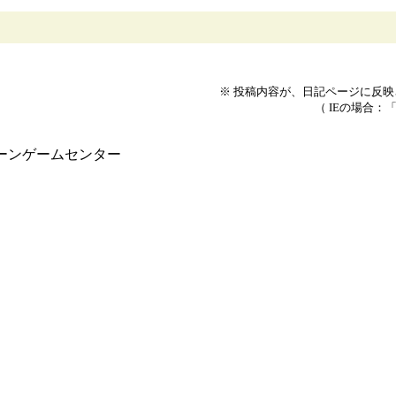
※ 投稿内容が、日記ページに反
（ IEの場合：
ラインクレーンゲームセンター