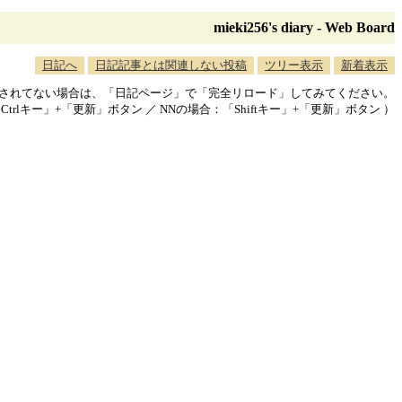
mieki256's diary - Web Board
日記へ
日記記事とは関連しない投稿
ツリー表示
新着表示
映されてない場合は、「日記ページ」で「完全リロード」してみてください。
「Ctrlキー」+「更新」ボタン ／ NNの場合：「Shiftキー」+「更新」ボタン ）