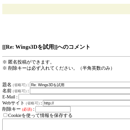
[[Re: Wings3Dを試用]]へのコメント
※ 匿名投稿ができます。
※ 削除キーは必ず入れてください。（半角英数のみ）
題名
:
(省略可)
名前
:
(省略可)
E-Mail :
Webサイト
:
(省略可)
削除キー
:
(必須)
Cookieを使って情報を保存する