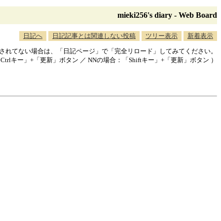
mieki256's diary - Web Board
日記へ
日記記事とは関連しない投稿
ツリー表示
新着表示
映されてない場合は、「日記ページ」で「完全リロード」してみてください。
「Ctrlキー」+「更新」ボタン ／ NNの場合：「Shiftキー」+「更新」ボタン ）