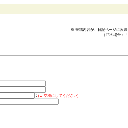
※ 投稿内容が、日記ページに反
（ IEの場合：
:
(← 空欄にしてください)