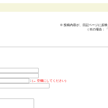
※ 投稿内容が、日記ページに反
（ IEの場合：
:
(← 空欄にしてください)