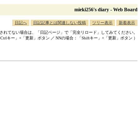
mieki256's diary - Web Board
日記へ
日記記事とは関連しない投稿
ツリー表示
新着表示
映されてない場合は、「日記ページ」で「完全リロード」してみてください。
「Ctrlキー」+「更新」ボタン ／ NNの場合：「Shiftキー」+「更新」ボタン ）