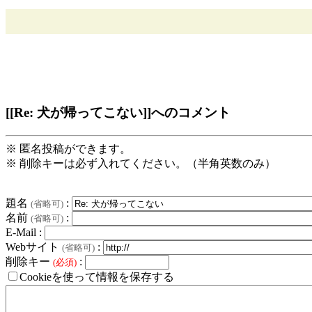
[[Re: 犬が帰ってこない]]へのコメント
※ 匿名投稿ができます。
※ 削除キーは必ず入れてください。（半角英数のみ）
題名
:
(省略可)
名前
:
(省略可)
E-Mail :
Webサイト
:
(省略可)
削除キー
:
(必須)
Cookieを使って情報を保存する