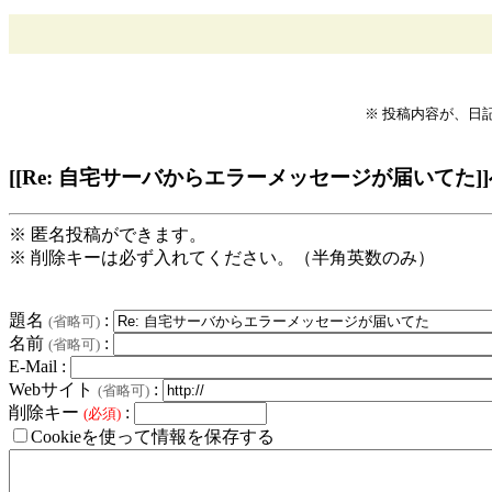
※ 投稿内容が、日
[[Re: 自宅サーバからエラーメッセージが届いてた]
※ 匿名投稿ができます。
※ 削除キーは必ず入れてください。（半角英数のみ）
題名
:
(省略可)
名前
:
(省略可)
E-Mail :
Webサイト
:
(省略可)
削除キー
:
(必須)
Cookieを使って情報を保存する