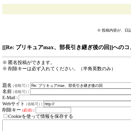
※ 投稿内容が、日
[[Re: プリキュアmax、部長引き継ぎ後の回]]への
※ 匿名投稿ができます。
※ 削除キーは必ず入れてください。（半角英数のみ）
題名
:
(省略可)
名前
:
(省略可)
E-Mail :
Webサイト
:
(省略可)
削除キー
:
(必須)
Cookieを使って情報を保存する