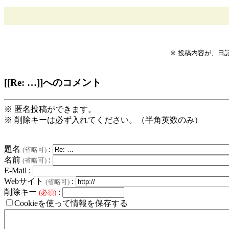
※ 投稿内容が、日
[[Re: …]]へのコメント
※ 匿名投稿ができます。
※ 削除キーは必ず入れてください。（半角英数のみ）
題名
:
(省略可)
名前
:
(省略可)
E-Mail :
Webサイト
:
(省略可)
削除キー
:
(必須)
Cookieを使って情報を保存する