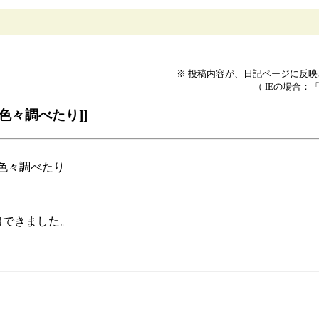
※ 投稿内容が、日記ページに反
（ IEの場合：
色々調べたり]]
ので色々調べたり
 で抽出できました。
。