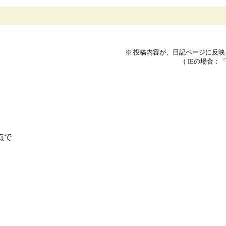
※ 投稿内容が、日記ページに反
（ IEの場合：
点で