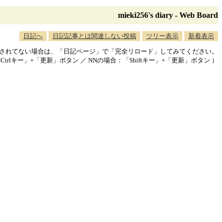
mieki256's diary - Web Board
日記へ
日記記事とは関連しない投稿
ツリー表示
新着表示
映されてない場合は、「日記ページ」で「完全リロード」してみてください。
「Ctrlキー」+「更新」ボタン ／ NNの場合：「Shiftキー」+「更新」ボタン ）