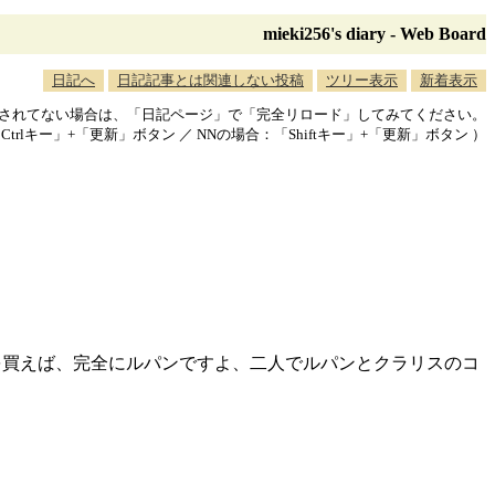
mieki256's diary - Web Board
日記へ
日記記事とは関連しない投稿
ツリー表示
新着表示
映されてない場合は、「日記ページ」で「完全リロード」してみてください。
「Ctrlキー」+「更新」ボタン ／ NNの場合：「Shiftキー」+「更新」ボタン ）
0を買えば、完全にルパンですよ、二人でルパンとクラリスのコ