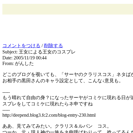
コメントをつける
/
削除する
Subject: 王女による王女のコスプレ
Date: 2005/11/19 00:44
From: がんした
どこのブログを覗いても、「サーヤのクラリスコス」ネタば
お相手の黒田さんのキャラ設定として、こんな↓意見も。
-----
もう晴れて自由の身？になったサーヤがコミケに現れる日が近
スプレをしてコミケに現れたらネ申ですね
-----
http://deepend.blog3.fc2.com/blog-entry-230.html
ああ、見てみてみたい。クラリス＆ルパン コス。
つーか、元・現人神の一族をネ申呼ばわりって、捻ってるん