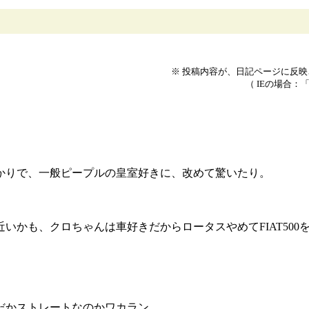
※ 投稿内容が、日記ページに反
（ IEの場合：
かりで、一般ピープルの皇室好きに、改めて驚いたり。
いかも、クロちゃんは車好きだからロータスやめてFIAT50
だかストレートなのかワカラン。